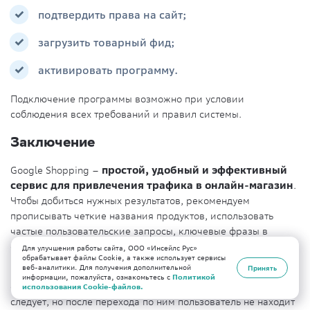
подтвердить права на сайт;
загрузить товарный фид;
активировать программу.
Подключение программы возможно при условии
соблюдения всех требований и правил системы.
Заключение
Google Shopping –
простой, удобный и эффективный
сервис для привлечения трафика в онлайн-магазин
.
Чтобы добиться нужных результатов, рекомендуем
прописывать четкие названия продуктов, использовать
частые пользовательские запросы, ключевые фразы в
описании.
Для улучшения работы сайта, ООО «Инсейлс Рус»
обрабатывает файлы Cookie, а также использует сервисы
веб-аналитики. Для получения дополнительной
Принять
И самое важное условие – функциональный и понятный
информации, пожалуйста, ознакомьтесь с
Политикой
сайт. Бывает, что рекламные карточки оформлены как
использования Cookie-файлов.
следует, но после перехода по ним пользователь не находит