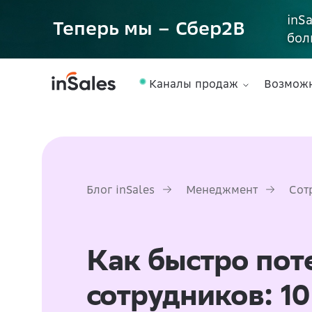
inS
Теперь мы – Сбер2B
бол
Каналы продаж
Возмож
Блог inSales
Менеджмент
Сот
Как быстро пот
сотрудников: 1