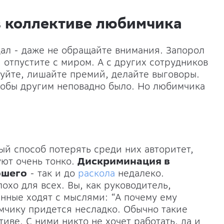
 в коллективе любимчика
ал - даже не обращайте внимания. Запорол
 отпустите с миром. А с других сотрудников
уйте, лишайте премий, делайте выговоры.
тобы другим неповадно было. Но любимчика
й способ потерять среди них авторитет,
уют очень тонко.
Дискриминация в
ошего
- так и до
раскола
недалеко.
хо для всех. Вы, как руководитель,
нные ходят с мыслями: “А почему ему
мчику придется несладко. Обычно такие
иве. С ними никто не хочет работать, да и