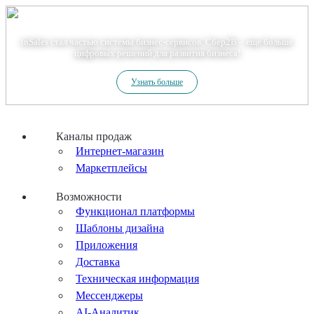
Теперь мы – Сбер2B
inSales стал частью системы бизнес-сервисов. Сбер2В – еще больше
цифровых решений для развития бизнеса!
Узнать больше
Каналы продаж
Интернет-магазин
Маркетплейсы
Возможности
Функционал платформы
Шаблоны дизайна
Приложения
Доставка
Техническая информация
Мессенджеры
AI-Аналитик