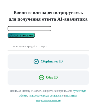
Войдите или зарегистрируйтесь
для получения ответа AI-аналитика
Создать аккаунт
или зарегистрируйтесь через
СберБизнес ID
Сбер ID
Нажимая кнопку «Создать аккаунт», вы принимаете
публичную
оферту
,
пользовательское соглашение
и
политику
конфиденциальности