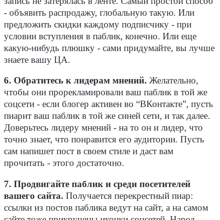
запись не затерялась в ленте. Самый простой способ
- объявить распродажу, глобальную такую. Или
предложить скидки каждому подписчику - при
условии вступления в паблик, конечно. Или еще
какую-нибудь плюшку - сами придумайте, вы лучше
знаете вашу ЦА.
6. Обратитесь к лидерам мнений.
Желательно,
чтобы они прорекламировали ваш паблик в той же
соцсети - если блогер активен во “ВКонтакте”, пусть
пиарит ваш паблик в той же синей сети, и так далее.
Доверьтесь лидеру мнений - на то он и лидер, что
точно знает, что понравится его аудитории. Пусть
сам напишет пост в своем стиле и даст вам
прочитать - этого достаточно.
7. Продвигайте паблик и среди посетителей
вашего сайта.
Получается перекрестный пиар:
ссылки из постов паблика ведут на сайт, а на самом
сайте тоже прикручены иконки соцсетей. Народ