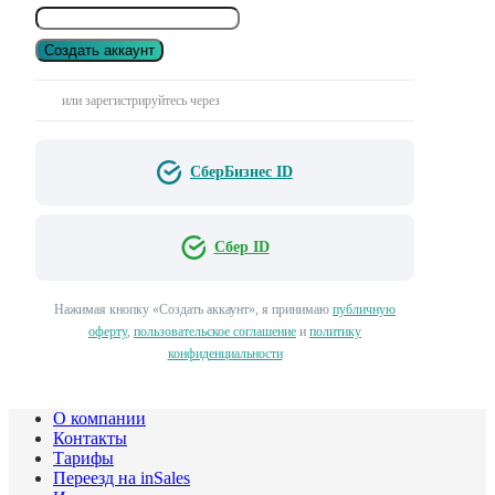
Создать аккаунт
или зарегистрируйтесь через
СберБизнес ID
Сбер ID
Нажимая кнопку «Создать аккаунт», я принимаю
публичную
оферту
,
пользовательское соглашение
и
политику
конфиденциальности
О компании
Контакты
Тарифы
Переезд на inSales