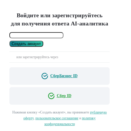
Войдите или зарегистрируйтесь
для получения ответа AI-аналитика
Создать аккаунт
или зарегистрируйтесь через
СберБизнес ID
Сбер ID
Нажимая кнопку «Создать аккаунт», вы принимаете
публичную
оферту
,
пользовательское соглашение
и
политику
конфиденциальности