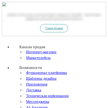
Теперь мы – Сбер2B
inSales стал частью системы бизнес-сервисов. Сбер2В – еще больше
цифровых решений для развития бизнеса!
Узнать больше
Каналы продаж
Интернет-магазин
Маркетплейсы
Возможности
Функционал платформы
Шаблоны дизайна
Приложения
Доставка
Техническая информация
Мессенджеры
AI-Аналитик