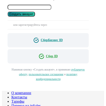
Создать аккаунт
или зарегистрируйтесь через
СберБизнес ID
Сбер ID
Нажимая кнопку «Создать аккаунт», я принимаю
публичную
оферту
,
пользовательское соглашение
и
политику
конфиденциальности
О компании
Контакты
Тарифы
Переезд на inSales