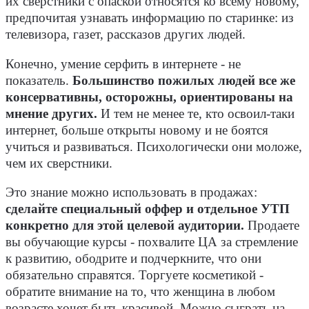
их сверстники с опаской относятся ко всему новому,
предпочитая узнавать информацию по старинке: из
телевизора, газет, рассказов других людей.
Конечно, умение серфить в интернете - не
показатель.
Большинство пожилых людей все же
консервативны, осторожны, ориентированы на
мнение других.
И тем не менее те, кто освоил-таки
интернет, больше открыты новому и не боятся
учиться и развиваться. Психологически они моложе,
чем их сверстники.
Это знание можно использовать в продажах:
сделайте специальный оффер и отдельное УТП
конкретно для этой целевой аудитории.
Продаете
вы обучающие курсы - похвалите ЦА за стремление
к развитию, ободрите и подчеркните, что они
обязательно справятся. Торгуете косметикой -
обратите внимание на то, что женщина в любом
возрасте хочет быть красивой. Можно сыграть на