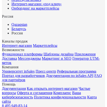
Интернет-магазин «под ключ»
Онбординг на маркетплейсы
Россия
Qazaqstan
Беларусь
Россия
Каналы продаж
Интернет-магазин
Маркетплейсы
Возможности
Функционал платформы
Шаблоны дизайна
Приложения
Доставка
Мессенджеры
Маркетинг и SEO
Генератор UTM-
меток
Компания
Университет inSales
Пресс-центр
Реферальная программа
Портал для разработчиков
Документация по inSales API
FAQ
для партнёров
Помощь
Документация
Как открыть интернет-магазин
Частые
вопросы
Оферта и соглашения
Комплаенс
Ваша
кибербезопасность
Политика конфиденциальности
Карта
сайта
8 495 649-83-14