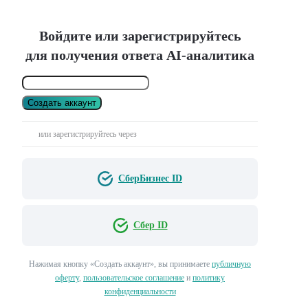
Войдите или зарегистрируйтесь
для получения ответа AI-аналитика
Создать аккаунт
или зарегистрируйтесь через
СберБизнес ID
Сбер ID
Нажимая кнопку «Создать аккаунт», вы принимаете
публичную
оферту
,
пользовательское соглашение
и
политику
конфиденциальности