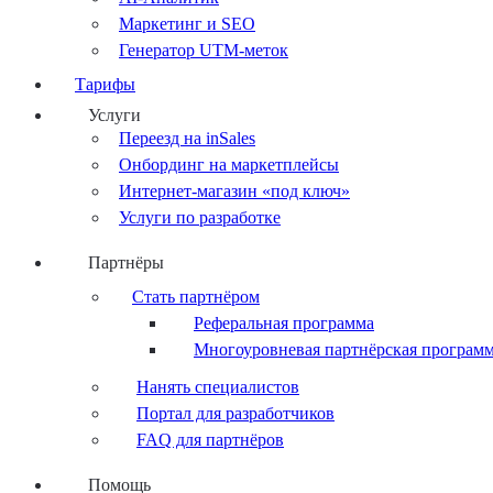
Маркетинг и SEO
Генератор UTM-меток
Тарифы
Услуги
Переезд на inSales
Онбординг на маркетплейсы
Интернет-магазин «под ключ»
Услуги по разработке
Партнёры
Стать партнёром
Реферальная программа
Многоуровневая партнёрская програм
Нанять специалистов
Портал для разработчиков
FAQ для партнёров
Помощь