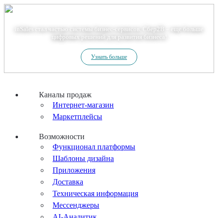
Теперь мы – Сбер2B
inSales стал частью системы бизнес-сервисов. Сбер2В – еще больше
цифровых решений для развития бизнеса!
Узнать больше
Каналы продаж
Интернет-магазин
Маркетплейсы
Возможности
Функционал платформы
Шаблоны дизайна
Приложения
Доставка
Техническая информация
Мессенджеры
AI-Аналитик