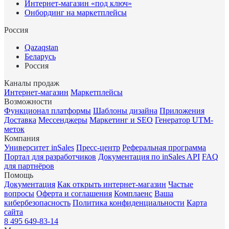
Интернет-магазин «под ключ»
Онбординг на маркетплейсы
Россия
Qazaqstan
Беларусь
Россия
Каналы продаж
Интернет-магазин
Маркетплейсы
Возможности
Функционал платформы
Шаблоны дизайна
Приложения
Доставка
Мессенджеры
Маркетинг и SEO
Генератор UTM-
меток
Компания
Университет inSales
Пресс-центр
Реферальная программа
Портал для разработчиков
Документация по inSales API
FAQ
для партнёров
Помощь
Документация
Как открыть интернет-магазин
Частые
вопросы
Оферта и соглашения
Комплаенс
Ваша
кибербезопасность
Политика конфиденциальности
Карта
сайта
8 495 649-83-14