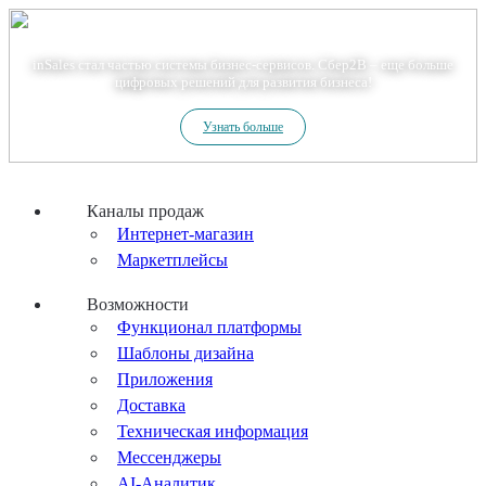
Теперь мы – Сбер2B
inSales стал частью системы бизнес-сервисов. Сбер2В – еще больше
цифровых решений для развития бизнеса!
Узнать больше
Каналы продаж
Интернет-магазин
Маркетплейсы
Возможности
Функционал платформы
Шаблоны дизайна
Приложения
Доставка
Техническая информация
Мессенджеры
AI-Аналитик