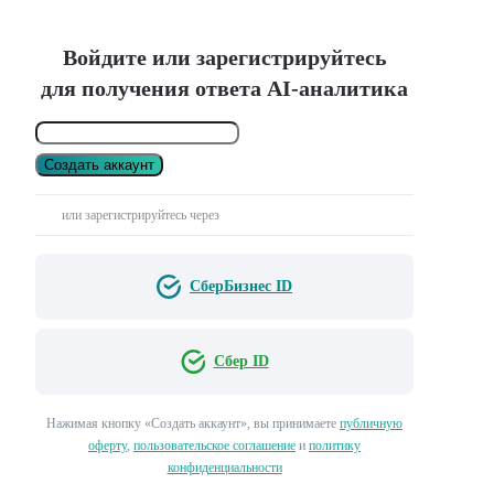
Войдите или зарегистрируйтесь
для получения ответа AI-аналитика
Создать аккаунт
или зарегистрируйтесь через
СберБизнес ID
Сбер ID
Нажимая кнопку «Создать аккаунт», вы принимаете
публичную
оферту
,
пользовательское соглашение
и
политику
конфиденциальности