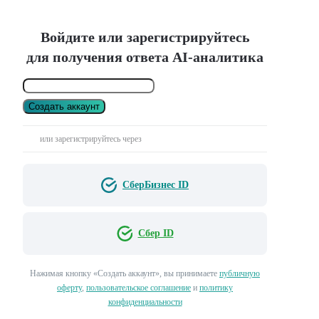
Войдите или зарегистрируйтесь
для получения ответа AI-аналитика
Создать аккаунт
или зарегистрируйтесь через
СберБизнес ID
Сбер ID
Нажимая кнопку «Создать аккаунт», вы принимаете
публичную
оферту
,
пользовательское соглашение
и
политику
конфиденциальности