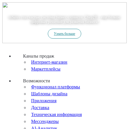
Теперь мы – Сбер2B
inSales стал частью системы бизнес-сервисов. Сбер2В – еще больше
цифровых решений для развития бизнеса!
Узнать больше
Каналы продаж
Интернет-магазин
Маркетплейсы
Возможности
Функционал платформы
Шаблоны дизайна
Приложения
Доставка
Техническая информация
Мессенджеры
AI-Аналитик