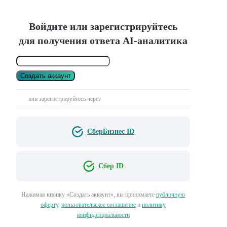
Войдите или зарегистрируйтесь
для получения ответа AI-аналитика
Создать аккаунт
или зарегистрируйтесь через
СберБизнес ID
Сбер ID
Нажимая кнопку «Создать аккаунт», вы принимаете
публичную
оферту
,
пользовательское соглашение
и
политику
конфиденциальности