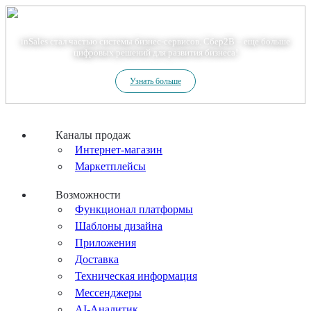
Теперь мы – Сбер2B
inSales стал частью системы бизнес-сервисов. Сбер2В – еще больше
цифровых решений для развития бизнеса!
Узнать больше
Каналы продаж
Интернет-магазин
Маркетплейсы
Возможности
Функционал платформы
Шаблоны дизайна
Приложения
Доставка
Техническая информация
Мессенджеры
AI-Аналитик