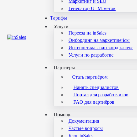
Маркетинг и SEO
Генератор UTM-меток
Тарифы
Услуги
Переезд на inSales
Онбординг на маркетплейсы
Интернет-магазин «под ключ»
Услуги по разработке
Партнёры
Стать партнёром
Нанять специалистов
Портал для разработчиков
FAQ для партнёров
Помощь
Документация
Частые вопросы
Блог inSales