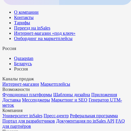
О компании
Контакты
Тарифы
Переезд на inSales
Интернет-магазин «под ключ»
Онбординг на маркетплейсы
Россия
Qazaqstan
Беларусь
Россия
Каналы продаж
Интернет-магазин
Маркетплейсы
Возможности
Функционал платформы
Шаблоны дизайна
Приложения
Доставка
Мессенджеры
Маркетинг и SEO
Генератор UTM-
меток
Компания
Университет inSales
Пресс-центр
Реферальная программа
Портал для разработчиков
Документация по inSales API
FAQ
для партнёров