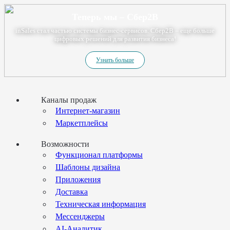
Теперь мы – Сбер2B
inSales стал частью системы бизнес-сервисов. Сбер2В – еще больше
цифровых решений для развития бизнеса!
Узнать больше
Каналы продаж
Интернет-магазин
Маркетплейсы
Возможности
Функционал платформы
Шаблоны дизайна
Приложения
Доставка
Техническая информация
Мессенджеры
AI-Аналитик