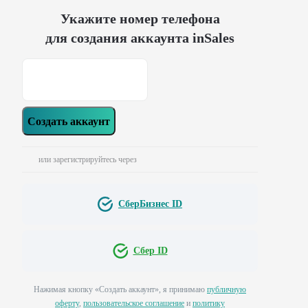
Укажите номер телефона
для создания аккаунта inSales
Создать аккаунт
или зарегистрируйтесь через
СберБизнес ID
Сбер ID
Нажимая кнопку «‎Создать аккаунт»‎, я принимаю
публичную
оферту
,
пользовательское соглашение
и
политику