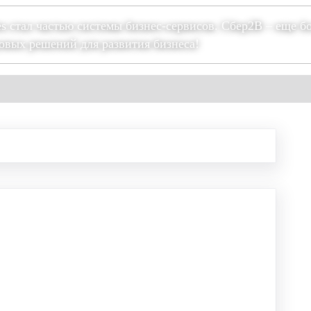
es стал частью системы бизнес-сервисов. Сбер2В – еще б
овых решений для развития бизнеса!