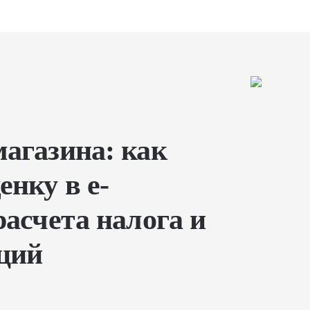
агазина: как
нку в e-
расчета налога и
ций