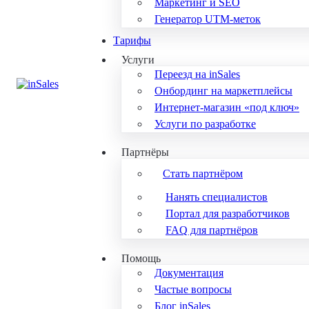
Маркетинг и SEO
Генератор UTM-меток
Тарифы
Услуги
Переезд на inSales
Онбординг на маркетплейсы
Интернет-магазин «под ключ»
Услуги по разработке
Партнёры
Стать партнёром
Нанять специалистов
Портал для разработчиков
FAQ для партнёров
Помощь
Документация
Частые вопросы
Блог inSales