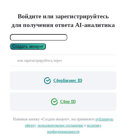
Войдите или зарегистрируйтесь
для получения ответа AI-аналитика
Создать аккаунт
или зарегистрируйтесь через
СберБизнес ID
Сбер ID
Нажимая кнопку «Создать аккаунт», вы принимаете
публичную
оферту
,
пользовательское соглашение
и
политику
конфиденциальности