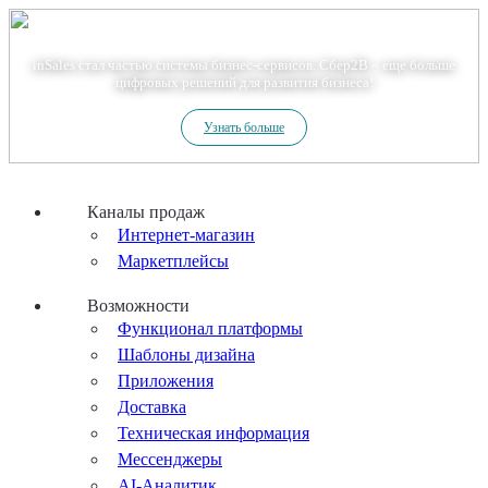
Теперь мы – Сбер2B
inSales стал частью системы бизнес-сервисов. Сбер2В – еще больше
цифровых решений для развития бизнеса!
Узнать больше
Каналы продаж
Интернет-магазин
Маркетплейсы
Возможности
Функционал платформы
Шаблоны дизайна
Приложения
Доставка
Техническая информация
Мессенджеры
AI-Аналитик