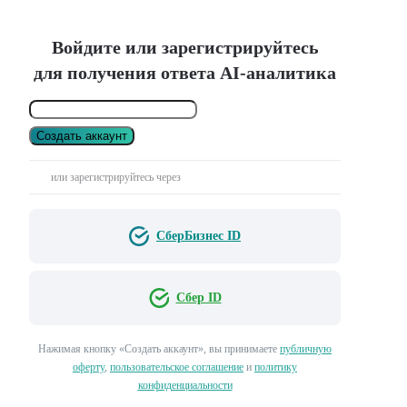
Войдите или зарегистрируйтесь
для получения ответа AI-аналитика
Создать аккаунт
или зарегистрируйтесь через
СберБизнес ID
Сбер ID
Нажимая кнопку «Создать аккаунт», вы принимаете
публичную
оферту
,
пользовательское соглашение
и
политику
конфиденциальности