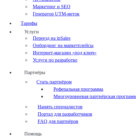
Маркетинг и SEO
Генератор UTM-меток
Тарифы
Услуги
Переезд на inSales
Онбординг на маркетплейсы
Интернет-магазин «под ключ»
Услуги по разработке
Партнёры
Стать партнёром
Реферальная программа
Многоуровневая партнёрская програм
Нанять специалистов
Портал для разработчиков
FAQ для партнёров
Помощь