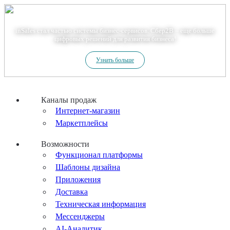
Теперь мы – Сбер2B
inSales стал частью системы бизнес-сервисов. Сбер2В – еще больше
цифровых решений для развития бизнеса!
Узнать больше
Каналы продаж
Интернет-магазин
Маркетплейсы
Возможности
Функционал платформы
Шаблоны дизайна
Приложения
Доставка
Техническая информация
Мессенджеры
AI-Аналитик