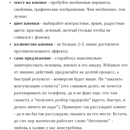
текст на кнопке
- пробуйте необычные варианты,
смайлики, графические изображения. Чем необычнее, тем
лучше;
цвет кнопки
- выбирайте контрастные, яркие, радостные
цвета: красный, зеленый, желтый (только чтобы не
сливался с фоном);
количество кнопок
- не больше 2-3, иначе достигнете
противоположного эффекта;
само предложение
- старайтесь максимально
заинтересовать человека, влезьте в его шкуру. Избавьте его
от лишних действий, предлагайте не долгий процесс, а
быстрый результат - конверсия будет выше. Не “заказать
консультацию стилиста” (это слишком долго, не хочется
разговаривать по телефону, да и не факт еще, что там
скажут), а “получить разбор гардероба” (круто, быстро, и
делать ничего не надо”). Примерно так рассуждает клиент
- да и вы бы так рассуждали, окажись на его месте. Кстати,
до сих пор магически работает слово “бесплатно” -
любовь к халяве у нас неистребима.