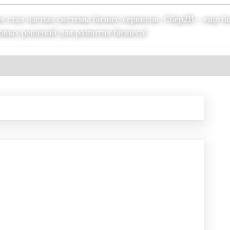
es стал частью системы бизнес-сервисов. Сбер2В – еще б
овых решений для развития бизнеса!