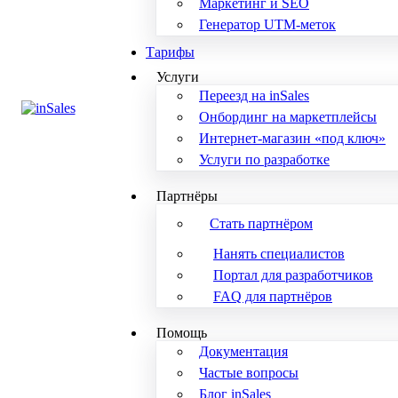
Маркетинг и SEO
Генератор UTM-меток
Тарифы
Услуги
Переезд на inSales
Онбординг на маркетплейсы
Интернет-магазин «под ключ»
Услуги по разработке
Партнёры
Стать партнёром
Нанять специалистов
Портал для разработчиков
FAQ для партнёров
Помощь
Документация
Частые вопросы
Блог inSales