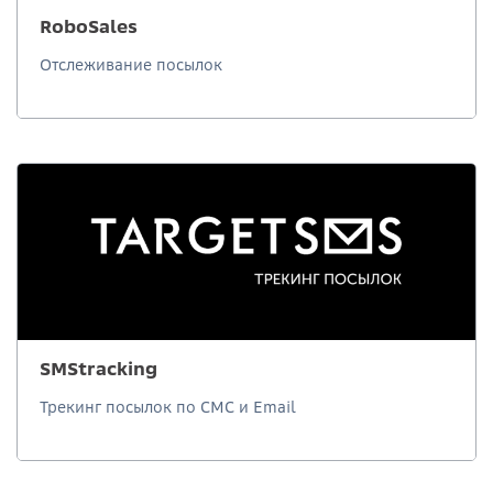
RoboSales
Отслеживание посылок
SMStracking
Трекинг посылок по СМС и Email