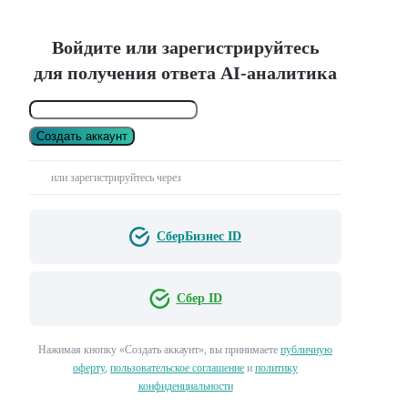
Войдите или зарегистрируйтесь
для получения ответа AI-аналитика
Создать аккаунт
или зарегистрируйтесь через
СберБизнес ID
Сбер ID
Нажимая кнопку «Создать аккаунт», вы принимаете
публичную
оферту
,
пользовательское соглашение
и
политику
конфиденциальности