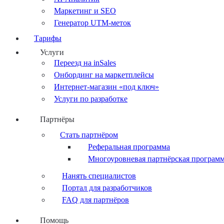
Маркетинг и SEO
Генератор UTM-меток
Тарифы
Услуги
Переезд на inSales
Онбординг на маркетплейсы
Интернет-магазин «под ключ»
Услуги по разработке
Партнёры
Стать партнёром
Реферальная программа
Многоуровневая партнёрская програм
Нанять специалистов
Портал для разработчиков
FAQ для партнёров
Помощь