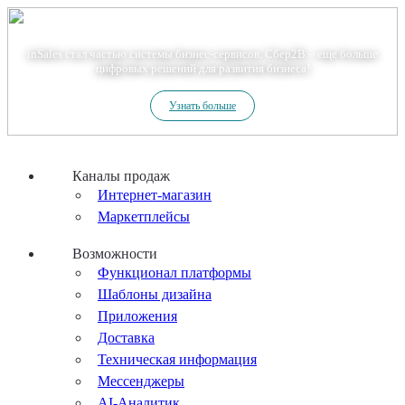
Теперь мы – Сбер2B
inSales стал частью системы бизнес-сервисов. Сбер2В – еще больше
цифровых решений для развития бизнеса!
Узнать больше
Каналы продаж
Интернет-магазин
Маркетплейсы
Возможности
Функционал платформы
Шаблоны дизайна
Приложения
Доставка
Техническая информация
Мессенджеры
AI-Аналитик