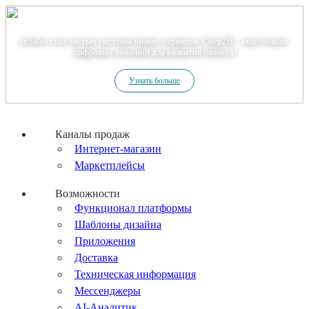
Теперь мы – Сбер2B
inSales стал частью системы бизнес-сервисов. Сбер2В – еще больше
цифровых решений для развития бизнеса!
Узнать больше
Каналы продаж
Интернет-магазин
Маркетплейсы
Возможности
Функционал платформы
Шаблоны дизайна
Приложения
Доставка
Техническая информация
Мессенджеры
AI-Аналитик