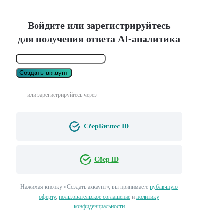
Войдите или зарегистрируйтесь
для получения ответа AI-аналитика
Создать аккаунт
или зарегистрируйтесь через
СберБизнес ID
Сбер ID
Нажимая кнопку «Создать аккаунт», вы принимаете
публичную
оферту
,
пользовательское соглашение
и
политику
конфиденциальности