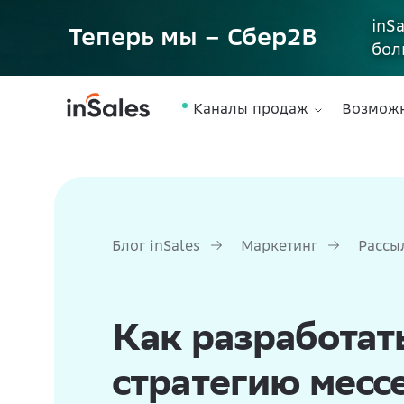
inS
Теперь мы – Сбер2B
бол
Каналы продаж
Возмож
Блог inSales
Маркетинг
Рассы
Как разработа
стратегию месс