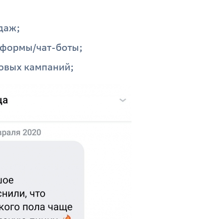
даж;
/формы/чат-боты;
овых кампаний;