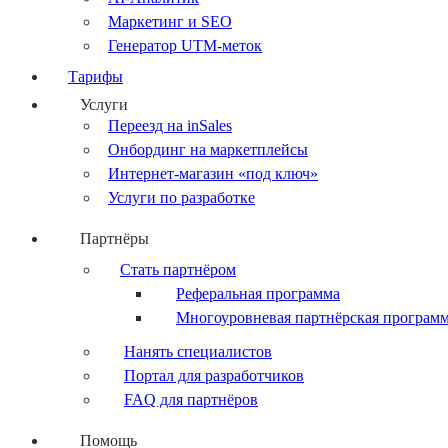
Маркетинг и SEO
Генератор UTM-меток
Тарифы
Услуги
Переезд на inSales
Онбординг на маркетплейсы
Интернет-магазин «под ключ»
Услуги по разработке
Партнёры
Стать партнёром
Реферальная программа
Многоуровневая партнёрская програм
Нанять специалистов
Портал для разработчиков
FAQ для партнёров
Помощь