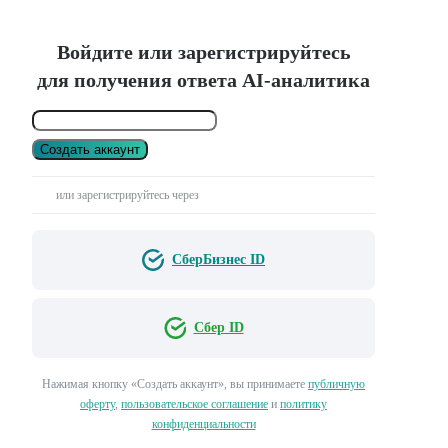
Войдите или зарегистрируйтесь
для получения ответа AI-аналитика
Создать аккаунт
или зарегистрируйтесь через
СберБизнес ID
Сбер ID
Нажимая кнопку «Создать аккаунт», вы принимаете
публичную
оферту
,
пользовательское соглашение
и
политику
конфиденциальности