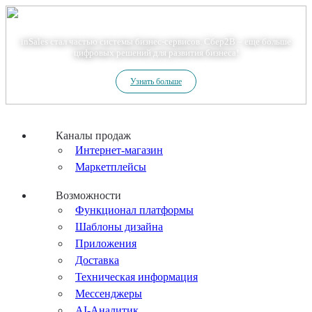
Теперь мы – Сбер2B
inSales стал частью системы бизнес-сервисов. Сбер2В – еще больше
цифровых решений для развития бизнеса!
Узнать больше
Каналы продаж
Интернет-магазин
Маркетплейсы
Возможности
Функционал платформы
Шаблоны дизайна
Приложения
Доставка
Техническая информация
Мессенджеры
AI-Аналитик