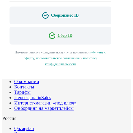
СберБизнес ID
Сбер ID
Нажимая кнопку «Создать аккаунт», я принимаю
публичную
оферту
,
пользовательское соглашение
и
политику
конфиденциальности
О компании
Контакты
Тарифы
Переезд на inSales
Интернет-магазин «под ключ»
Онбординг на маркетплейсы
Россия
Qazaqstan