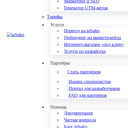
Маркетинг и SEO
Генератор UTM-меток
Тарифы
Услуги
Переезд на inSales
Онбординг на маркетплейсы
Интернет-магазин «под ключ»
Услуги по разработке
Партнёры
Стать партнёром
Нанять специалистов
Портал для разработчиков
FAQ для партнёров
Помощь
Документация
Частые вопросы
Блог inSales