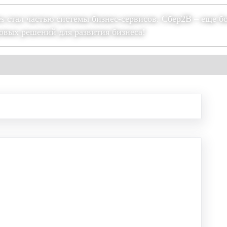
es стал частью системы бизнес-сервисов. Сбер2В – еще б
овых решений для развития бизнеса!