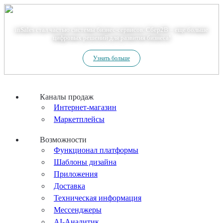
Теперь мы – Сбер2B
inSales стал частью системы бизнес-сервисов. Сбер2В – еще больше
цифровых решений для развития бизнеса!
Узнать больше
Каналы продаж
Интернет-магазин
Маркетплейсы
Возможности
Функционал платформы
Шаблоны дизайна
Приложения
Доставка
Техническая информация
Мессенджеры
AI-Аналитик