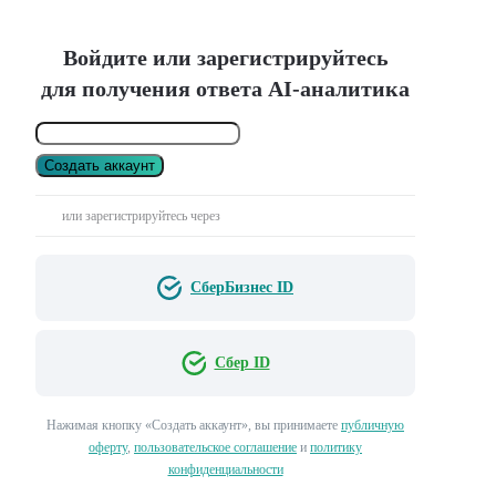
Войдите или зарегистрируйтесь
для получения ответа AI-аналитика
Создать аккаунт
или зарегистрируйтесь через
СберБизнес ID
Сбер ID
Нажимая кнопку «Создать аккаунт», вы принимаете
публичную
оферту
,
пользовательское соглашение
и
политику
конфиденциальности