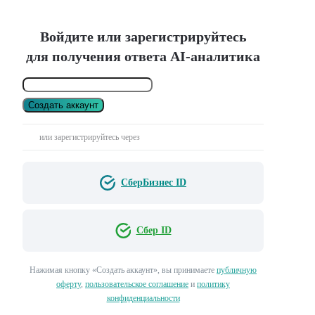
Войдите или зарегистрируйтесь
для получения ответа AI-аналитика
Создать аккаунт
или зарегистрируйтесь через
СберБизнес ID
Сбер ID
Нажимая кнопку «Создать аккаунт», вы принимаете
публичную
оферту
,
пользовательское соглашение
и
политику
конфиденциальности