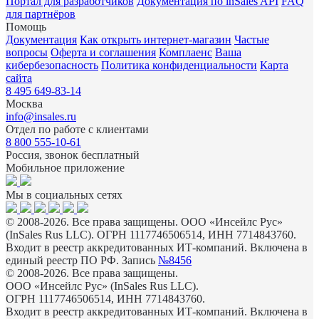
Портал для разработчиков
Документация по inSales API
FAQ
для партнёров
Помощь
Документация
Как открыть интернет-магазин
Частые
вопросы
Оферта и соглашения
Комплаенс
Ваша
кибербезопасность
Политика конфиденциальности
Карта
сайта
8 495 649-83-14
Москва
info@insales.ru
Отдел по работе с клиентами
8 800 555-10-61
Россия, звонок бесплатный
Мобильное приложение
Мы в социальных сетях
© 2008-2026. Все права защищены. ООО «Инсейлс Рус»
(InSales Rus LLC). ОГРН 1117746506514, ИНН 7714843760.
Входит в реестр аккредитованных ИТ-компаний. Включена в
единый реестр ПО РФ. Запись
№8456
© 2008-2026. Все права защищены.
ООО «Инсейлс Рус» (InSales Rus LLC).
ОГРН 1117746506514, ИНН 7714843760.
Входит в реестр аккредитованных ИТ-компаний. Включена в