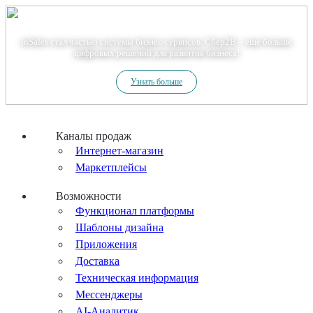
Теперь мы – Сбер2B
inSales стал частью системы бизнес-сервисов. Сбер2В – еще больше
цифровых решений для развития бизнеса!
Узнать больше
Каналы продаж
Интернет-магазин
Маркетплейсы
Возможности
Функционал платформы
Шаблоны дизайна
Приложения
Доставка
Техническая информация
Мессенджеры
AI-Аналитик