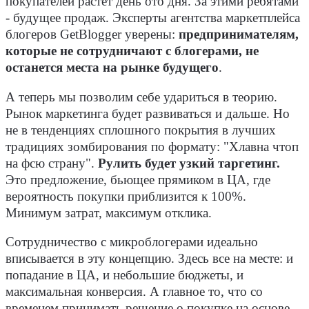
покупателей растет день ото дня. За этими ребятами
- будущее продаж. Эксперты агентства маркетплейса
блогеров GetBlogger уверены:
предпринимателям,
которые не сотрудничают с блогерами, не
останется места на рынке будущего
.
А теперь мы позволим себе удариться в теорию.
Рынок маркетинга будет развиваться и дальше. Но
не в тенденциях сплошного покрытия в лучших
традициях зомбирования по формату: "Хлавна чтоп
на фсю страну".
Рулить будет узкий таргетинг.
Это предложение, бьющее прямиком в ЦА, где
вероятность покупки приблизится к 100%.
Минимум затрат, максимум отклика.
Сотрудничество с микроблогерами идеально
вписывается в эту концепцию. Здесь все на месте: и
попадание в ЦА, и небольшие бюджеты, и
максимальная конверсия. А главное то, что со
временем принимать решение о покупке на основе