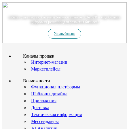
Теперь мы – Сбер2B
inSales стал частью системы бизнес-сервисов. Сбер2В – еще больше
цифровых решений для развития бизнеса!
Узнать больше
Каналы продаж
Интернет-магазин
Маркетплейсы
Возможности
Функционал платформы
Шаблоны дизайна
Приложения
Доставка
Техническая информация
Мессенджеры
AI-Аналитик