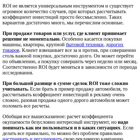
ROI не является универсальным инструментом и существует
огромное количество случаев, при которых рассчитывать
коэффициент инвестиций просто бессмысленно. Таких
вариантов достаточно много, мы перечислим основные.
При продаже товаров или услуг, где клиент принимает
решение не моментально.
Особенно касается покупки
машины, квартиры, крупной
бытовой техники
,
дорогих
товаров
. Клиент взвешивает все за и против, при совершении
столь важной покупки, достаточно долго. Он может перейти
по объявлению, а покупку совершить через неделю или месяц.
Соответственно ROI будет меняться в зависимости от периода
исследования.
При большой разнице в сумме сделок ROI тоже сложно
учитывать.
Если брать в пример продажу автомобиля, то
рассчитывать коэффициент инвестиций в рекламу очень
сложно, разовая продажа одного дорого автомобиля может
поломать все расчеты.
Обобщая все вышесказанное: расчет коэффициента
окупаемости безусловно интересный инструмент, но
надо
понимать как им пользоваться и в каких ситуациях
. Если
делать все правильно, то можно без проблем правильно
настраивать и регулировать
свою рекламную кампанию.