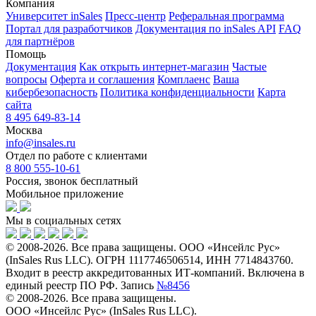
Компания
Университет inSales
Пресс-центр
Реферальная программа
Портал для разработчиков
Документация по inSales API
FAQ
для партнёров
Помощь
Документация
Как открыть интернет-магазин
Частые
вопросы
Оферта и соглашения
Комплаенс
Ваша
кибербезопасность
Политика конфиденциальности
Карта
сайта
8 495 649-83-14
Москва
info@insales.ru
Отдел по работе с клиентами
8 800 555-10-61
Россия, звонок бесплатный
Мобильное приложение
Мы в социальных сетях
© 2008-2026. Все права защищены. ООО «Инсейлс Рус»
(InSales Rus LLC). ОГРН 1117746506514, ИНН 7714843760.
Входит в реестр аккредитованных ИТ-компаний. Включена в
единый реестр ПО РФ. Запись
№8456
© 2008-2026. Все права защищены.
ООО «Инсейлс Рус» (InSales Rus LLC).