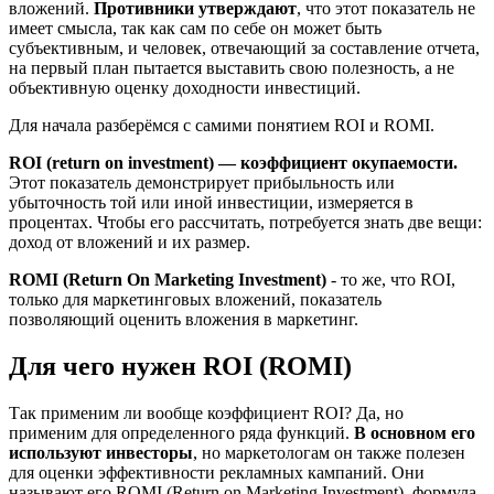
вложений.
Противники утверждают
, что этот показатель не
имеет смысла, так как сам по себе он может быть
субъективным, и человек, отвечающий за составление отчета,
на первый план пытается выставить свою полезность, а не
объективную оценку доходности инвестиций.
Для начала разберёмся с самими понятием ROI и ROMI.
ROI (return on investment) — коэффициент окупаемости.
Этот показатель демонстрирует прибыльность или
убыточность той или иной инвестиции, измеряется в
процентах. Чтобы его рассчитать, потребуется знать две вещи:
доход от вложений и их размер.
ROMI (Return On Marketing Investment)
- то же, что ROI,
только для маркетинговых вложений, показатель
позволяющий оценить вложения в маркетинг.
Для чего нужен ROI (ROMI)
Так применим ли вообще коэффициент ROI? Да, но
применим для определенного ряда функций.
В основном его
используют инвесторы
, но маркетологам он также полезен
для оценки эффективности рекламных кампаний. Они
называют его ROMI (Return on Marketing Investment), формула