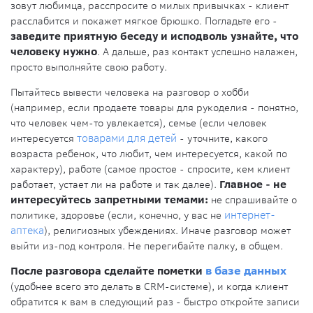
зовут любимца, расспросите о милых привычках - клиент
расслабится и покажет мягкое брюшко. Погладьте его -
заведите приятную беседу и исподволь узнайте, что
человеку нужно
. А дальше, раз контакт успешно налажен,
просто выполняйте свою работу.
Пытайтесь вывести человека на разговор о хобби
(например, если продаете товары для рукоделия - понятно,
что человек чем-то увлекается), семье (если человек
интересуется
товарами для детей
- уточните, какого
возраста ребенок, что любит, чем интересуется, какой по
характеру), работе (самое простое - спросите, кем клиент
работает, устает ли на работе и так далее).
Главное - не
интересуйтесь запретными темами:
не спрашивайте о
политике, здоровье (если, конечно, у вас не
интернет-
аптека
), религиозных убеждениях. Иначе разговор может
выйти из-под контроля. Не перегибайте палку, в общем.
После разговора сделайте пометки
в базе данных
(удобнее всего это делать в CRM-системе), и когда клиент
обратится к вам в следующий раз - быстро откройте записи