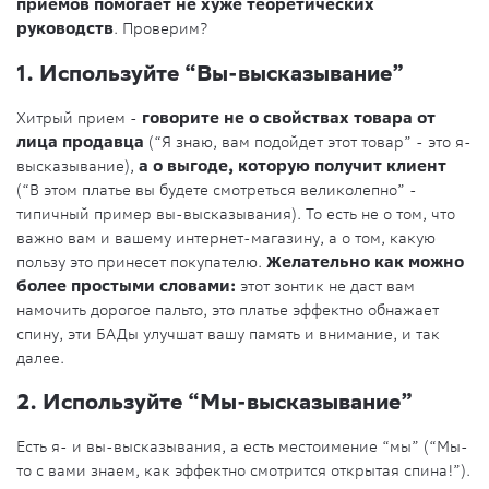
приемов помогает не хуже теоретических
руководств
. Проверим?
1. Используйте “Вы-высказывание”
Хитрый прием -
говорите не о свойствах товара от
лица продавца
(“Я знаю, вам подойдет этот товар” - это я-
высказывание),
а о выгоде, которую получит клиент
(“В этом платье вы будете смотреться великолепно” -
типичный пример вы-высказывания). То есть не о том, что
важно вам и вашему интернет-магазину, а о том, какую
пользу это принесет покупателю.
Желательно как можно
более простыми словами:
этот зонтик не даст вам
намочить дорогое пальто, это платье эффектно обнажает
спину, эти БАДы улучшат вашу память и внимание, и так
далее.
2. Используйте “Мы-высказывание”
Есть я- и вы-высказывания, а есть местоимение “мы” (“Мы-
то с вами знаем, как эффектно смотрится открытая спина!”).