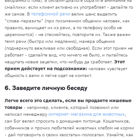
выбранного тона). В онлайн-диалоге обратите внимание на
смайлики: если клиент активно их употребляет - делайте то
же самое. В
телефонной речи
велик шанс выделить
“слова-паразиты” (при письменном общении человек, как
правило, вычищает их из речи, а по телефону особо не
церемонится) - не стесняйтесь, повторите их. Также важен
темп речи (быстро или медленно), манера общения
(подчеркнуто вежливая или свободная). Если этот прием не
работает - сделайте вид, что ничего не было, и пытайтесь
нащупать новые зацепки, что-нибудь да сработает.
Этот
прием действует на подсознании:
человек чувствует
общность с вами и легче идет на контакт.
6. Заведите личную беседу
Легче всего это сделать, если вы продаете нишевые
товары
- например, клиента, который позвонил или
написал менеджеру
интернет-магазина для животных
,
сам Бог велел спросить о домашнем питомце. Кошатников,
собачников и прочих любителей животных хлебом не корми
- дай поговорить о своих хвостатых-полосатых. Узнайте, как