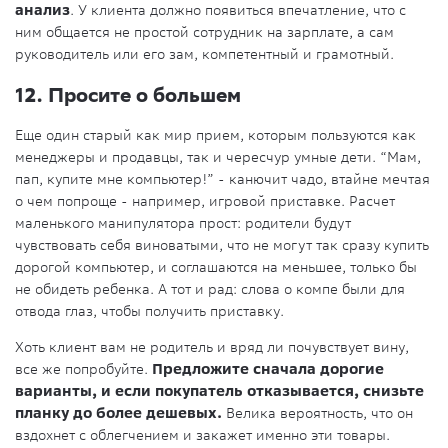
анализ
. У клиента должно появиться впечатление, что с
ним общается не простой сотрудник на зарплате, а сам
руководитель или его зам, компетентный и грамотный.
12. Просите о большем
Еще один старый как мир прием, которым пользуются как
менеджеры и продавцы, так и чересчур умные дети. “Мам,
пап, купите мне компьютер!” - канючит чадо, втайне мечтая
о чем попроще - например, игровой приставке. Расчет
маленького манипулятора прост: родители будут
чувствовать себя виноватыми, что не могут так сразу купить
дорогой компьютер, и соглашаются на меньшее, только бы
не обидеть ребенка. А тот и рад: слова о компе были для
отвода глаз, чтобы получить приставку.
Хоть клиент вам не родитель и вряд ли почувствует вину,
все же попробуйте.
Предложите сначала дорогие
варианты, и если покупатель отказывается, снизьте
планку до более дешевых.
Велика вероятность, что он
вздохнет с облегчением и закажет именно эти товары.