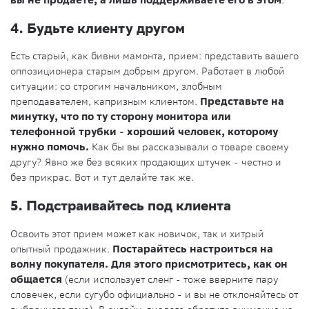
вы не продаете, а лишь поддерживаете его в этом
.
4. Будьте клиенту другом
Есть старый, как бивни мамонта, прием: представить вашего
оппозиционера старым добрым другом. Работает в любой
ситуации: со строгим начальником, злобным
преподавателем, капризным клиентом.
Представьте на
минутку, что по ту сторону монитора или
телефонной трубки - хороший человек, которому
нужно помочь.
Как бы вы рассказывали о товаре своему
другу? Явно же без всяких продающих штучек - честно и
без прикрас. Вот и тут делайте так же.
5. Подстраивайтесь под клиента
Освоить этот прием может как новичок, так и хитрый
опытный продажник.
Постарайтесь настроиться на
волну покупателя. Для этого присмотритесь, как он
общается
(если использует сленг - тоже вверните пару
словечек, если сугубо официально - и вы не отклоняйтесь от