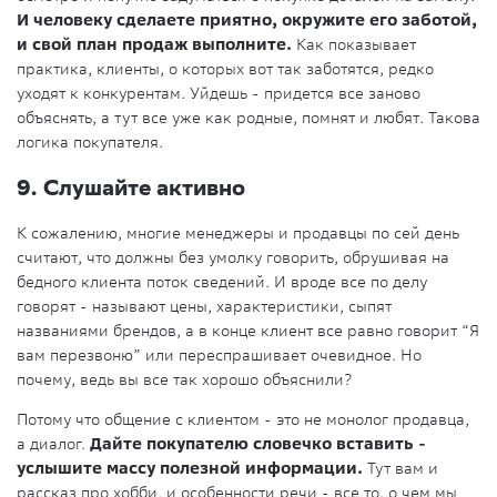
И человеку сделаете приятно, окружите его заботой,
и свой план продаж выполните.
Как показывает
практика, клиенты, о которых вот так заботятся, редко
уходят к конкурентам. Уйдешь - придется все заново
объяснять, а тут все уже как родные, помнят и любят. Такова
логика покупателя.
9. Слушайте активно
К сожалению, многие менеджеры и продавцы по сей день
считают, что должны без умолку говорить, обрушивая на
бедного клиента поток сведений. И вроде все по делу
говорят - называют цены, характеристики, сыпят
названиями брендов, а в конце клиент все равно говорит “Я
вам перезвоню” или переспрашивает очевидное. Но
почему, ведь вы все так хорошо объяснили?
Потому что общение с клиентом - это не монолог продавца,
а диалог.
Дайте покупателю словечко вставить -
услышите массу полезной информации.
Тут вам и
рассказ про хобби, и особенности речи - все то, о чем мы