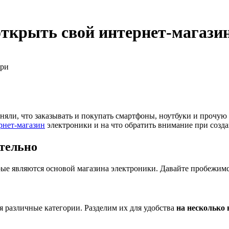
ткрыть свой интернет-магази
три
магазин бесплатно», я принимаю
публичную оферту
,
пользовательское соглашение
и
пол
яли, что заказывать и покупать смартфоны, ноутбуки и прочую 
рнет-магазин
электроники и на что обратить внимание при созда
тельно
рые являются основой магазина электроники. Давайте пробежимс
я различные категории. Разделим их для удобства
на несколько 