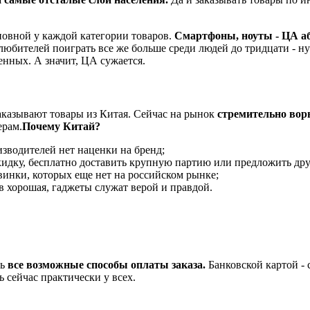
новной у каждой категории товаров.
Смартфоны, ноуты - ЦА а
любителей поиграть все же больше среди людей до тридцати - ну
нных. А значит, ЦА сужается.
аказывают товары из Китая. Сейчас на рынок
стремительно вор
ерам.
Почему Китай?
зводителей нет наценки на бренд;
скидку, бесплатно доставить крупную партию или предложить д
инки, которых еще нет на российском рынке;
в хорошая, гаджеты служат верой и правдой.
ть
все возможные способы оплаты заказа.
Банковской картой - 
 сейчас практически у всех.