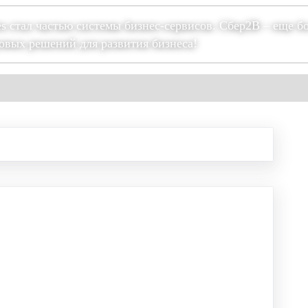
es стал частью системы бизнес-сервисов. Сбер2В – еще б
овых решений для развития бизнеса!