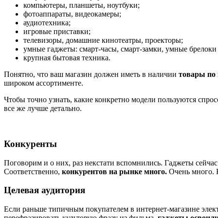
компьютеры, планшеты, ноутбуки;
фотоаппараты, видеокамеры;
аудиотехника;
игровые приставки;
телевизоры, домашние кинотеатры, проекторы;
умные гаджеты: смарт-часы, смарт-замки, умные брелоки 
крупная бытовая техника.
Понятно, что ваш магазин должен иметь в наличии
товары по 
широком ассортименте.
Чтобы точно узнать, какие конкретно модели пользуются спрос
все же лучше детально.
Конкуренты
Поговорим и о них, раз некстати вспомнились. Гаджеты сейчас
Соответственно,
конкурентов на рынке много.
Очень много. К
Целевая аудитория
Если раньше типичным покупателем в интернет-магазине элек
перефразировать культовую фразу из фильма,
гаджеты освоили