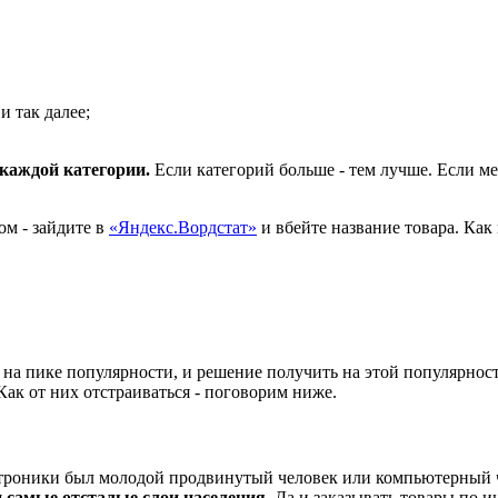
и так далее;
каждой категории.
Если категорий больше - тем лучше. Если ме
ом - зайдите в
«Яндекс.Вордстат»
и вбейте название товара. Как
 на пике популярности, и решение получить на этой популярност
ак от них отстраиваться - поговорим ниже.
троники был молодой продвинутый человек или компьютерный че
 самые отсталые слои населения.
Да и заказывать товары по и