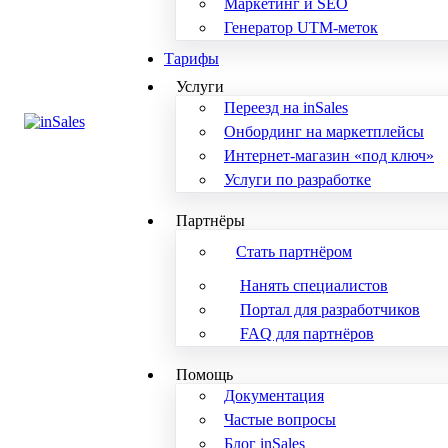
Маркетинг и SEO
Генератор UTM-меток
Тарифы
Услуги
Переезд на inSales
Онбординг на маркетплейсы
Интернет-магазин «под ключ»
Услуги по разработке
Партнёры
Стать партнёром
Нанять специалистов
Портал для разработчиков
FAQ для партнёров
Помощь
Документация
Частые вопросы
Блог inSales