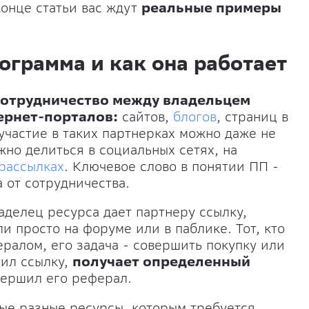
конце статьи вас ждут
реальные примеры
ограмма и как она работает
сотрудничество между владельцем
ернет-порталов:
сайтов,
блогов
, страниц в
участие в таких партнерках можно даже не
но делиться в социальных сетях, на
-рассылках
. Ключевое слово в понятии ПП -
 от сотрудничества.
аделец ресурса дает партнеру ссылку,
ли просто на форуме или в паблике. Тот, кто
ералом, его задача - совершить покупку или
тил ссылку,
получает определенный
вершил его реферал.
ые разные ресурсы, которым требуется