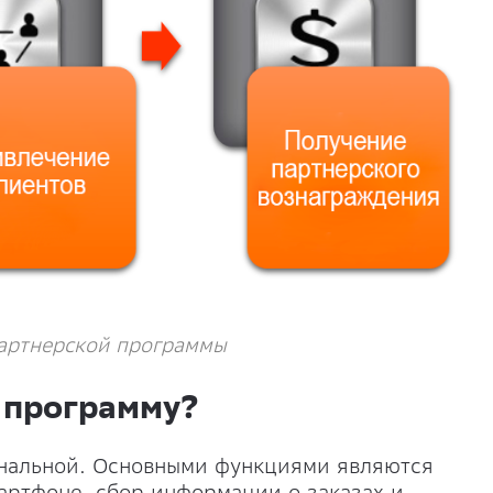
артнерской программы
 программу?
нальной. Основными функциями являются
артфоне, сбор информации о заказах и