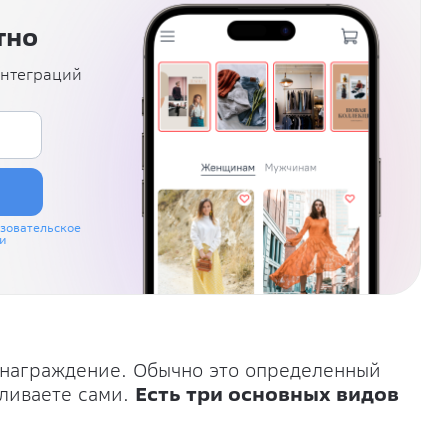
тно
интеграций
зовательское
и
ознаграждение. Обычно это определенный
вливаете сами.
Есть три основных видов