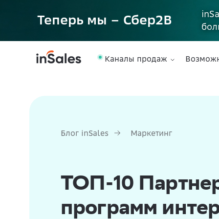
inS
Теперь мы – Сбер2B
бол
Каналы продаж
Возмож
Блог inSales
Маркетинг
ТОП-10 Партне
программ интер