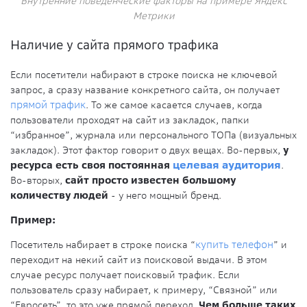
Внутренние поведенческие факторы на примере Яндекс
Метрики
Наличие у сайта прямого трафика
Если посетители набирают в строке поиска не ключевой
запрос, а сразу название конкретного сайта, он получает
прямой трафик
. То же самое касается случаев, когда
пользователи проходят на сайт из закладок, папки
“избранное”, журнала или персонального ТОПа (визуальных
закладок). Этот фактор говорит о двух вещах. Во-первых,
у
ресурса есть своя постоянная
целевая аудитория
.
Во-вторых,
сайт просто известен большому
количеству людей
- у него мощный бренд.
Пример:
Посетитель набирает в строке поиска “
купить телефон
” и
переходит на некий сайт из поисковой выдачи. В этом
случае ресурс получает поисковый трафик. Если
пользователь сразу набирает, к примеру, “Связной” или
“Евросеть”, то это уже прямой переход.
Чем больше таких