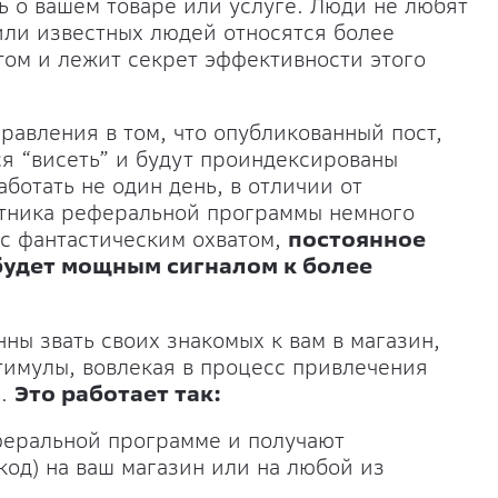
ь о вашем товаре или услуге. Люди не любят
или известных людей относятся более
том и лежит секрет эффективности этого
авления в том, что опубликованный пост,
ся “висеть” и будут проиндексированы
ботать не один день, в отличии от
стника реферальной программы немного
 с фантастическим охватом,
постоянное
будет мощным сигналом к более
ны звать своих знакомых к вам в магазин,
тимулы, вовлекая в процесс привлечения
й.
Это работает так:
феральной программе и получают
код) на ваш магазин или на любой из