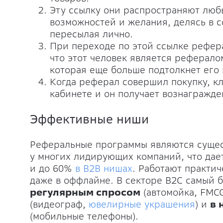
Эту ссылку они распространяют люб
возможностей и желания, делясь в с
пересылая лично.
При переходе по этой ссылке рефер
что этот человек является реферало
которая еще больше подтолкнет его 
Когда реферал совершил покупку, к
кабинете и он получает вознагражде
Эффективные ниши
Реферальные программы являются сущес
у многих лидирующих компаний, что дае
и до 60%
в B2B нишах
. Работают практи
даже в оффлайне. В секторе B2C самый 
регулярным спросом
(автомойка, FMC
(видеограф,
ювелирные украшения
) и
в 
(мобильные телефоны).