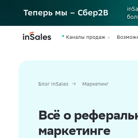
inS
Теперь мы – Сбер2B
бол
Каналы продаж
Возмож
Блог inSales
Маркетинг
Всё о рефераль
маркетинге