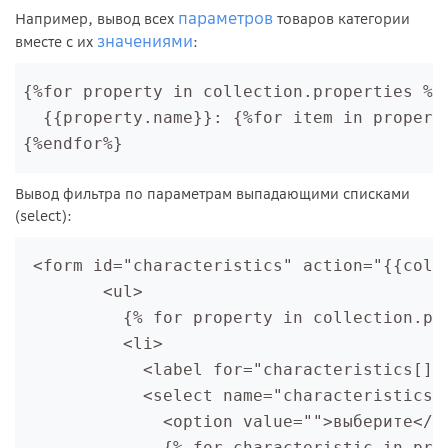
параметров
Например, вывод всех
товаров категории
значениями
вместе с их
:
{%for property in collection.properties %}

  {{property.name}}: {%for item in property
{%endfor%}
Вывод фильтра по параметрам выпадающими списками
(select):
 <form id="characteristics" action="{{coll
        <ul>
          {% for property in collection.pr
          <li>
            <label for="characteristics[]"
            <select name="characteristics[
              <option value="">выберите</o
              {% for characteristic in pro