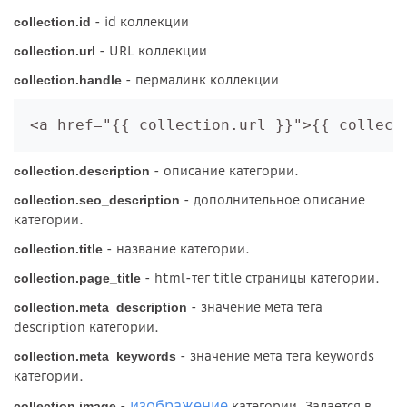
- id коллекции
collection.id
- URL коллекции
collection.url
- пермалинк коллекции
collection.handle
 <a href="{{ collection.url }}">{{ collect
- описание категории.
collection.description
- дополнительное описание
collection.seo_description
категории.
- название категории.
collection.title
- html-тег title страницы категории.
collection.page_title
- значение мета тега
collection.meta_description
description категории.
- значение мета тега keywords
collection.meta_keywords
категории.
изображение
-
категории. Задается в
collection.image