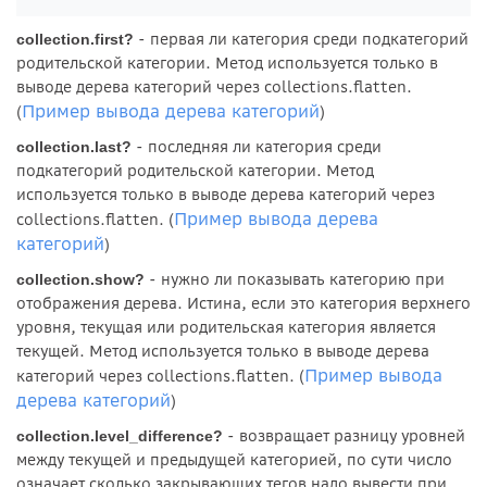
- первая ли категория среди подкатегорий
collection.first?
родительской категории. Метод используется только в
выводе дерева категорий через collections.flatten.
Пример вывода дерева категорий
(
)
- последняя ли категория среди
collection.last?
подкатегорий родительской категории. Метод
используется только в выводе дерева категорий через
Пример вывода дерева
collections.flatten. (
категорий
)
- нужно ли показывать категорию при
collection.show?
отображения дерева. Истина, если это категория верхнего
уровня, текущая или родительская категория является
текущей. Метод используется только в выводе дерева
Пример вывода
категорий через collections.flatten. (
дерева категорий
)
- возвращает разницу уровней
collection.level_difference?
между текущей и предыдущей категорией, по сути число
означает сколько закрывающих тегов надо вывести при