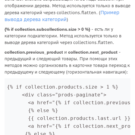
отображении дерева. Метод используется только в выводе
Пример
дерева категорий через collections.flatten. (
вывода дерева категорий
)
- есть ли у
{% if collection.subcollections.size > 0 %}
категории подкатегории. Метод используется только в
выводе дерева категорий через collections.flatten.
и
-
collection.previous_product
collection.next_product
предыдущий и следующий товары. При помощи этих
методов можно организовать в карточке товара переход к
предыдущему и следующему (горизонтальная навигация):
{% if collection.products.size > 1 %}  
     <div class="prods-paginate">
       <a href="{% if collection.previous_
       {% else %}
       {{ collection.products.last.url }}{
       <a href="{% if collection.next_prod
      {% else %}