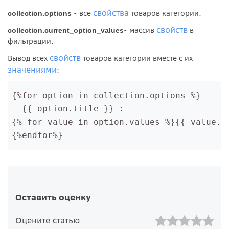
свойства
- все
товаров категории.
collection.options
свойств
- массив
в
collection.current_option_values
фильтрации.
свойств
Вывод всех
товаров категории вместе с их
значениями
:
{%for option in collection.options %}

  {{ option.title }} : 
{% for value in option.values %}{{ value.t
{%endfor%}
Оставить оценку
Оцените статью