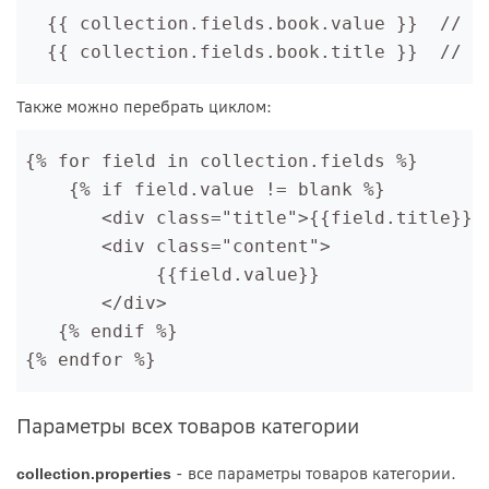
  {{ collection.fields.book.value }}  // Вы
Также можно перебрать циклом:
{% for field in collection.fields %}
    {% if field.value != blank %}

       <div class="title">{{field.title}}</
       <div class="content">

            {{field.value}}

       </div>

   {% endif %}
{% endfor %}
Параметры всех товаров категории
- все параметры товаров категории.
collection.properties