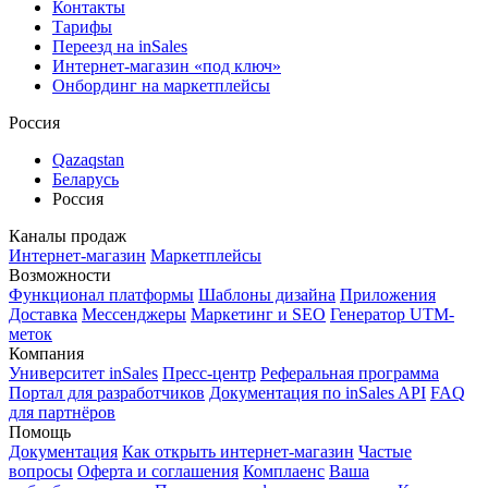
Контакты
Тарифы
Переезд на inSales
Интернет-магазин «под ключ»
Онбординг на маркетплейсы
Россия
Qazaqstan
Беларусь
Россия
Каналы продаж
Интернет-магазин
Маркетплейсы
Возможности
Функционал платформы
Шаблоны дизайна
Приложения
Доставка
Мессенджеры
Маркетинг и SEO
Генератор UTM-
меток
Компания
Университет inSales
Пресс-центр
Реферальная программа
Портал для разработчиков
Документация по inSales API
FAQ
для партнёров
Помощь
Документация
Как открыть интернет-магазин
Частые
вопросы
Оферта и соглашения
Комплаенс
Ваша