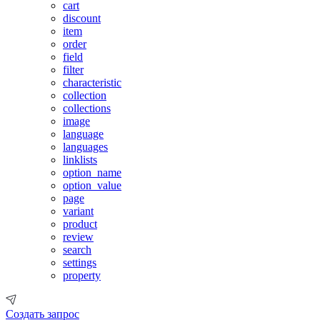
cart
discount
item
order
field
filter
characteristic
collection
collections
image
language
languages
linklists
option_name
option_value
page
variant
product
review
search
settings
property
Создать запрос