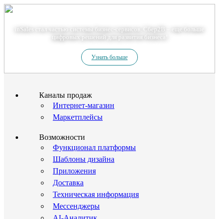
Теперь мы – Сбер2B
inSales стал частью системы бизнес-сервисов. Сбер2В – еще больше
цифровых решений для развития бизнеса!
Узнать больше
Каналы продаж
Интернет-магазин
Маркетплейсы
Возможности
Функционал платформы
Шаблоны дизайна
Приложения
Доставка
Техническая информация
Мессенджеры
AI-Аналитик