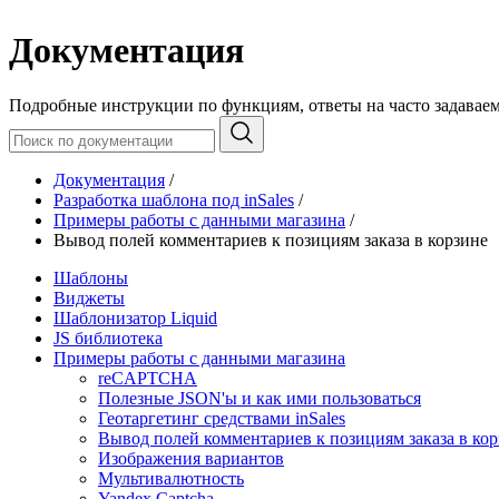
Документация
Подробные инструкции по функциям, ответы на часто задавае
Документация
/
Разработка шаблона под inSales
/
Примеры работы с данными магазина
/
Вывод полей комментариев к позициям заказа в корзине
Шаблоны
Виджеты
Шаблонизатор Liquid
JS библиотека
Примеры работы с данными магазина
reCAPTCHA
Полезные JSON'ы и как ими пользоваться
Геотаргетинг средствами inSales
Вывод полей комментариев к позициям заказа в кор
Изображения вариантов
Мультивалютность
Yandex Captcha