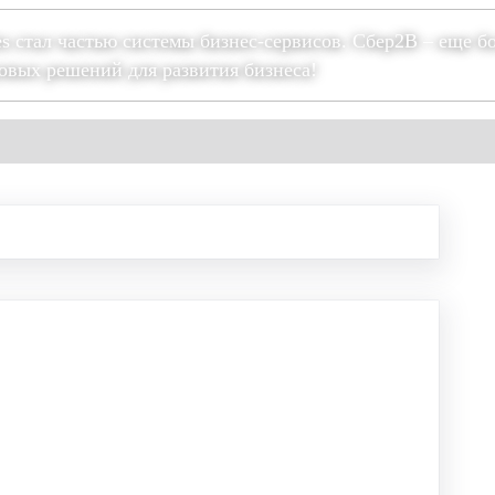
es стал частью системы бизнес-сервисов. Сбер2В – еще б
овых решений для развития бизнеса!