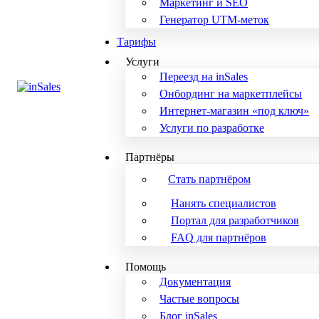
Маркетинг и SEO
Генератор UTM-меток
Тарифы
Услуги
Переезд на inSales
Онбординг на маркетплейсы
Интернет-магазин «под ключ»
Услуги по разработке
Партнёры
Стать партнёром
Нанять специалистов
Портал для разработчиков
FAQ для партнёров
Помощь
Документация
Частые вопросы
Блог inSales