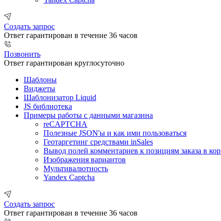
Создать запрос
Ответ гарантирован в течение 36 часов
Позвонить
Ответ гарантирован круглосуточно
Шаблоны
Виджеты
Шаблонизатор Liquid
JS библиотека
Примеры работы с данными магазина
reCAPTCHA
Полезные JSON'ы и как ими пользоваться
Геотаргетинг средствами inSales
Вывод полей комментариев к позициям заказа в кор
Изображения вариантов
Мультивалютность
Yandex Captcha
Создать запрос
Ответ гарантирован в течение 36 часов