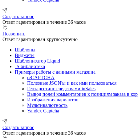
Создать запрос
Ответ гарантирован в течение 36 часов
Позвонить
Ответ гарантирован круглосуточно
Шаблоны
Виджеты
Шаблонизатор Liquid
JS библиотека
Примеры работы с данными магазина
reCAPTCHA
Полезные JSON'ы и как ими пользоваться
Геотаргетинг средствами inSales
Вывод полей комментариев к позициям заказа в кор
Изображения вариантов
Мультивалютность
Yandex Captcha
Создать запрос
Ответ гарантирован в течение 36 часов