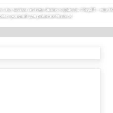
es стал частью системы бизнес-сервисов. Сбер2В – еще б
овых решений для развития бизнеса!