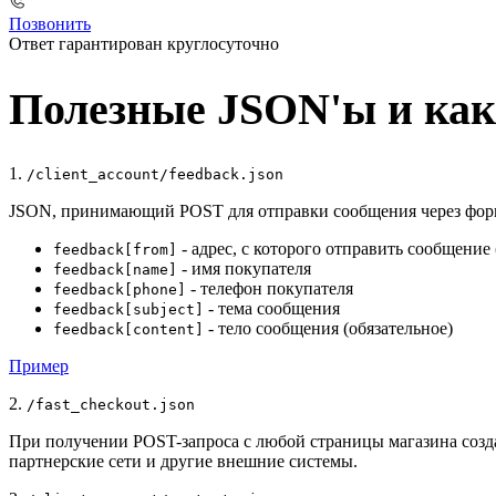
Позвонить
Ответ гарантирован круглосуточно
Полезные JSON'ы и как
1.
/client_account/feedback.json
JSON, принимающий POST для отправки сообщения через форм
- адрес, с которого отправить сообщение 
feedback[from]
- имя покупателя
feedback[name]
- телефон покупателя
feedback[phone]
- тема сообщения
feedback[subject]
- тело сообщения (обязательное)
feedback[content]
Пример
2.
/fast_checkout.json
При получении POST-запроса с любой страницы магазина создает
партнерские сети и другие внешние системы.