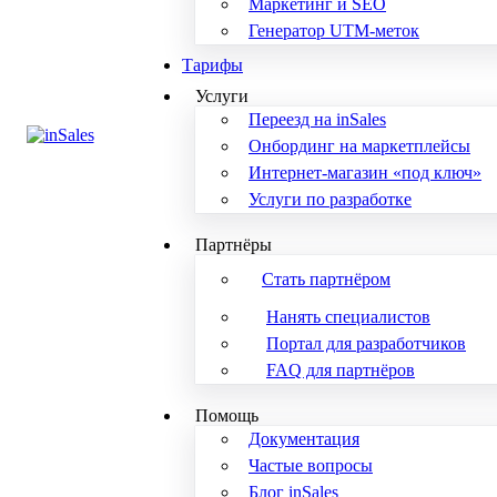
Маркетинг и SEO
Генератор UTM-меток
Тарифы
Услуги
Переезд на inSales
Онбординг на маркетплейсы
Интернет-магазин «под ключ»
Услуги по разработке
Партнёры
Стать партнёром
Нанять специалистов
Портал для разработчиков
FAQ для партнёров
Помощь
Документация
Частые вопросы
Блог inSales