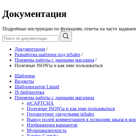
Документация
Подробные инструкции по функциям, ответы на часто задавае
Документация
/
Разработка шаблона под inSales
/
Примеры работы с данными магазина
/
Полезные JSON'ы и как ими пользоваться
Шаблоны
Виджеты
Шаблонизатор Liquid
JS библиотека
Примеры работы с данными магазина
reCAPTCHA
Полезные JSON'ы и как ими пользоваться
Геотаргетинг средствами inSales
Вывод полей комментариев к позициям заказа в кор
Изображения вариантов
Мультивалютность
Yandex Captcha