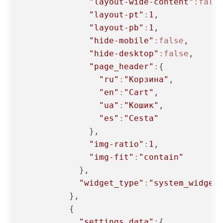
"layout-wide-content"
:fals
"layout-pt"
:
1
,

"layout-pb"
:
1
,

"hide-mobile"
:false
,

"hide-desktop"
:false
,

"page_header"
:
{

"ru"
:
"Корзина"
,

"en"
:
"Cart"
,

"ua"
:
"Кошик"
,

"es"
:
"Cesta"
              },

"img-ratio"
:
1
,

"img-fit"
:
"contain"
            },

"widget_type"
:
"system_widget
          },

          {

"settings_data"
:
{
