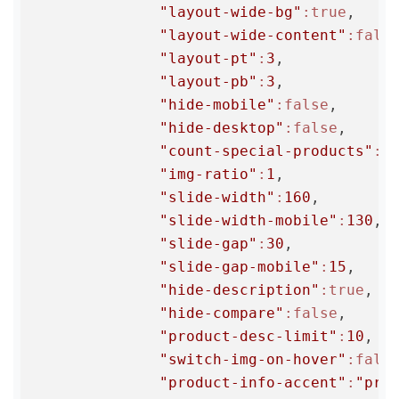
"layout-wide-bg"
:true
,

"layout-wide-content"
:fals
"layout-pt"
:
3
,

"layout-pb"
:
3
,

"hide-mobile"
:false
,

"hide-desktop"
:false
,

"count-special-products"
:
8
,
"img-ratio"
:
1
,

"slide-width"
:
160
,

"slide-width-mobile"
:
130
,

"slide-gap"
:
30
,

"slide-gap-mobile"
:
15
,

"hide-description"
:true
,

"hide-compare"
:false
,

"product-desc-limit"
:
10
,

"switch-img-on-hover"
:fals
"product-info-accent"
:
"pri