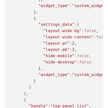
"widget_type"
:
"system_widget
          },

          {

"settings_data"
:
{

"layout-wide-bg"
:false
,

"layout-wide-content"
:fals
"layout-pt"
:
2
,

"layout-pb"
:
2
,

"hide-mobile"
:false
,

"hide-desktop"
:false
            },

"widget_type"
:
"system_widget
          }

        ]

      },

      {

"handle"
:
"top-panel-list"
,
