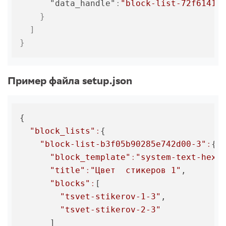
"data_handle"
:
"block-list-72f6141f
}
]
}
Пример файла setup.json
{

"block_lists"
:
{

"block-list-b3f05b90285e742d00-3"
:
{

"block_template"
:
"system-text-hex-
"title"
:
"Цвет  стикеров 1"
,

"blocks"
:
[

"tsvet-stikerov-1-3"
,

"tsvet-stikerov-2-3"
      ]
