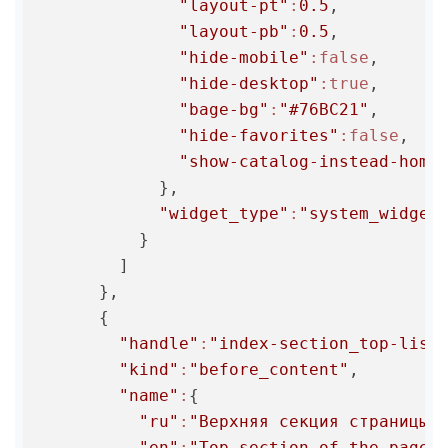
"layout-pt"
:
0.5
,

"layout-pb"
:
0.5
,

"hide-mobile"
:false
,

"hide-desktop"
:true
,

"bage-bg"
:
"#76BC21"
,

"hide-favorites"
:false
,

"show-catalog-instead-home
            },

"widget_type"
:
"system_widget
          }

        ]

      },

      {

"handle"
:
"index-section_top-list
"kind"
:
"before_content"
,

"name"
:
{

"ru"
:
"Верхняя секция страницы"
,
"en"
:
"Top section of the page"
,