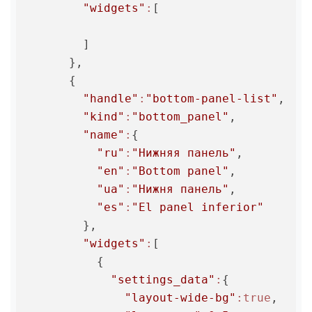
"widgets"
:
[

        ]

      },

      {

"handle"
:
"bottom-panel-list"
,

"kind"
:
"bottom_panel"
,

"name"
:
{

"ru"
:
"Нижняя панель"
,

"en"
:
"Bottom panel"
,

"ua"
:
"Нижня панель"
,

"es"
:
"El panel inferior"
        },

"widgets"
:
[

          {

"settings_data"
:
{

"layout-wide-bg"
:true
,
