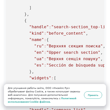
        ]

      },

      {

"handle"
:
"search-section_top-lis
"kind"
:
"before_content"
,

"name"
:
{

"ru"
:
"Верхняя секция поиска"
,

"en"
:
"Upper search section"
,

"ua"
:
"Верхня секція пошуку"
,

"es"
:
"Sección de búsqueda supe
        },

"widgets"
:
[

Для улучшения работы сайта, ООО «Инсейлс Рус»
        ]

обрабатывает файлы Cookie, а также использует сервисы
веб-аналитики. Для получения дополнительной
Принять
      },

информации, пожалуйста, ознакомьтесь с
Политикой
использования Cookie-файлов.
      {

"handle"
:
"compare-list"
,
