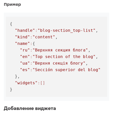
Пример
{

"handle"
:
"blog-section_top-list"
,

"kind"
:
"content"
,

"name"
:
{

"ru"
:
"Верхняя секция блога"
,

"en"
:
"Top section of the blog"
,

"ua"
:
"Верхня секція блогу"
,

"es"
:
"Sección superior del blog"
  },

"widgets"
:[]
Добавление виджета