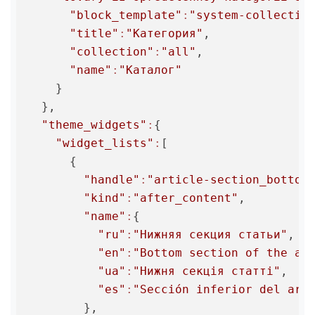
"block_template"
:
"system-collectio
"title"
:
"Категория"
,

"collection"
:
"all"
,

"name"
:
"Каталог"
    }

  },

"theme_widgets"
:
{

"widget_lists"
:
[

      {

"handle"
:
"article-section_bottom
"kind"
:
"after_content"
,

"name"
:
{

"ru"
:
"Нижняя секция статьи"
,

"en"
:
"Bottom section of the ar
"ua"
:
"Нижня секція статті"
,

"es"
:
"Sección inferior del art
        },
