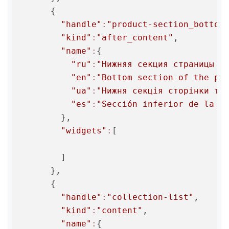
      {

"handle"
:
"product-section_bottom
"kind"
:
"after_content"
,

"name"
:
{

"ru"
:
"Нижняя секция страницы т
"en"
:
"Bottom section of the pr
"ua"
:
"Нижня секція сторінки то
"es"
:
"Sección inferior de la p
        },

"widgets"
:
[

        ]

      },

      {

"handle"
:
"collection-list"
,

"kind"
:
"content"
,

"name"
:
{
