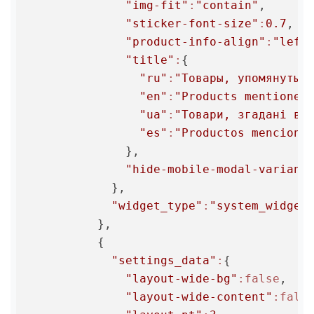
"img-fit"
:
"contain"
,

"sticker-font-size"
:
0.7
,

"product-info-align"
:
"left
"title"
:
{

"ru"
:
"Товары, упомянутые
"en"
:
"Products mentioned
"ua"
:
"Товари, згадані в 
"es"
:
"Productos menciona
              },

"hide-mobile-modal-variant
            },

"widget_type"
:
"system_widget
          },

          {

"settings_data"
:
{

"layout-wide-bg"
:false
,

"layout-wide-content"
:fals