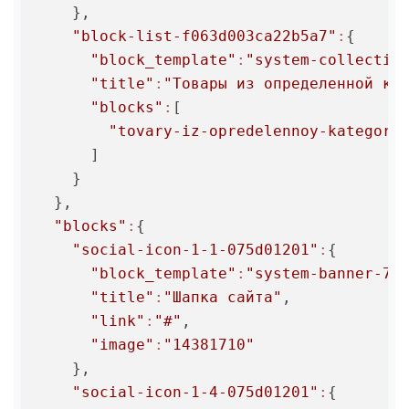
    },

"block-list-f063d003ca22b5a7"
:
{

"block_template"
:
"system-collectio
"title"
:
"Товары из определенной ка
"blocks"
:
[

"tovary-iz-opredelennoy-kategori
      ]

    }

  },

"blocks"
:
{

"social-icon-1-1-075d01201"
:
{

"block_template"
:
"system-banner-7"
,
"title"
:
"Шапка сайта"
,

"link"
:
"#"
,

"image"
:
"14381710"
    },

"social-icon-1-4-075d01201"
:
{
