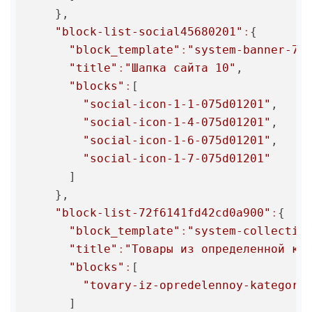
    },

"block-list-social45680201"
:
{

"block_template"
:
"system-banner-7"
,
"title"
:
"Шапка сайта 10"
,

"blocks"
:
[

"social-icon-1-1-075d01201"
,

"social-icon-1-4-075d01201"
,

"social-icon-1-6-075d01201"
,

"social-icon-1-7-075d01201"
      ]

    },

"block-list-72f6141fd42cd0a900"
:
{

"block_template"
:
"system-collectio
"title"
:
"Товары из определенной ка
"blocks"
:
[

"tovary-iz-opredelennoy-kategori
      ]
