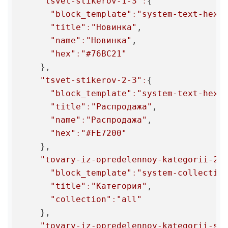
"tsvet-stikerov-1-3"
:
{

"block_template"
:
"system-text-hex-
"title"
:
"Новинка"
,

"name"
:
"Новинка"
,

"hex"
:
"#76BC21"
    },

"tsvet-stikerov-2-3"
:
{

"block_template"
:
"system-text-hex-
"title"
:
"Распродажа"
,

"name"
:
"Распродажа"
,

"hex"
:
"#FE7200"
    },

"tovary-iz-opredelennoy-kategorii-2-
"block_template"
:
"system-collectio
"title"
:
"Категория"
,

"collection"
:
"all"
    },

"tovary-iz-opredelennoy-kategorii-s-