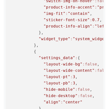
"switch-img-on-hover"
:fals
"product-info-accent"
:
"pri
"img-fit"
:
"contain"
,

"sticker-font-size"
:
0.7
,

"product-info-align"
:
"left
            },

"widget_type"
:
"system_widget
          },

          {

"settings_data"
:
{

"layout-wide-bg"
:false
,

"layout-wide-content"
:fals
"layout-pt"
:
3
,

"layout-pb"
:
3
,

"hide-mobile"
:false
,

"hide-desktop"
:false
,

"align"
:
"center"
            },
