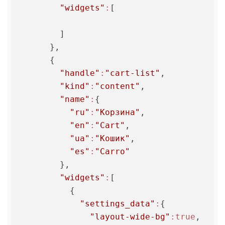
"widgets"
:
[

        ]

      },

      {

"handle"
:
"cart-list"
,

"kind"
:
"content"
,

"name"
:
{

"ru"
:
"Корзина"
,

"en"
:
"Cart"
,

"ua"
:
"Кошик"
,

"es"
:
"Carro"
        },

"widgets"
:
[

          {

"settings_data"
:
{

"layout-wide-bg"
:true
,
