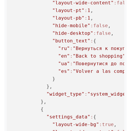
"layout-wide-content"
:fals
"layout-pt"
:
1
,

"layout-pb"
:
1
,

"hide-mobile"
:false
,

"hide-desktop"
:false
,

"button_text"
:
{

"ru"
:
"Вернуться к покупк
"en"
:
"Back to shopping"
,

"ua"
:
"Повернутися до пок
"es"
:
"Volver a las compr
              }

            },

"widget_type"
:
"system_widget
          },

          {

"settings_data"
:
{

"layout-wide-bg"
:true
,
