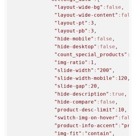
"layout-wide-bg"
:false
,

"layout-wide-content"
:fals
"layout-pt"
:
3
,

"layout-pb"
:
3
,

"hide-mobile"
:false
,

"hide-desktop"
:false
,

"count_special_products"
:
8
,
"img-ratio"
:
1
,

"slide-width"
:
"200"
,

"slide-width-mobile"
:
120
,

"slide-gap"
:
20
,

"hide-description"
:true
,

"hide-compare"
:false
,

"product-desc-limit"
:
10
,

"switch-img-on-hover"
:fals
"product-info-accent"
:
"pri
"img-fit"
:
"contain"
,
