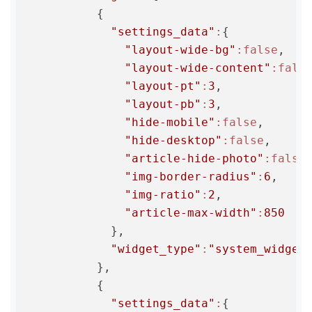
          {

"settings_data"
:
{

"layout-wide-bg"
:false
,

"layout-wide-content"
:fals
"layout-pt"
:
3
,

"layout-pb"
:
3
,

"hide-mobile"
:false
,

"hide-desktop"
:false
,

"article-hide-photo"
:false
,
"img-border-radius"
:
6
,

"img-ratio"
:
2
,

"article-max-width"
:
850
            },

"widget_type"
:
"system_widget
          },

          {

"settings_data"
:
{
