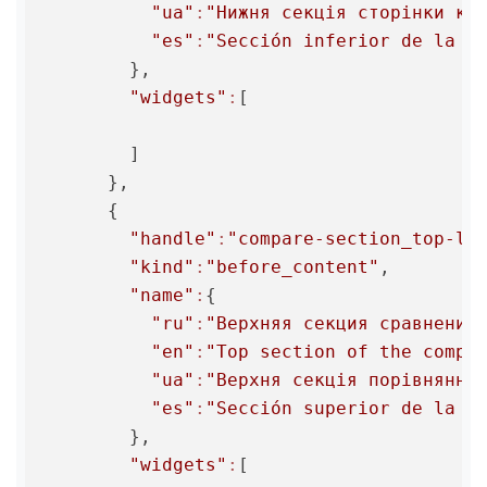
"ua"
:
"Нижня секція сторінки ко
"es"
:
"Sección inferior de la p
        },

"widgets"
:
[

        ]

      },

      {

"handle"
:
"compare-section_top-li
"kind"
:
"before_content"
,

"name"
:
{

"ru"
:
"Верхняя секция сравнения
"en"
:
"Top section of the compa
"ua"
:
"Верхня секція порівняння
"es"
:
"Sección superior de la p
        },

"widgets"
:
[
