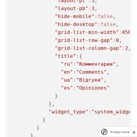
"layout-pt"
:
3
,

"layout-pb"
:
3
,

"hide-mobile"
:false
,

"hide-desktop"
:false
,

"grid-list-min-width"
:
450
,

"grid-list-row-gap"
:
0
,

"grid-list-column-gap"
:
2
,

"title"
:
{

"ru"
:
"Комментарии"
,

"en"
:
"Comments"
,

"ua"
:
"Відгуки"
,

"es"
:
"Opiniones"
              }

            },

"widget_type"
:
"system_widget
          }

        ]

Privacy notice
      },
