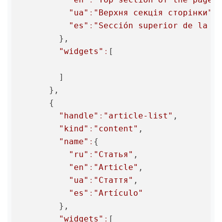
"ua"
:
"Верхня секція сторінки"
,

"es"
:
"Sección superior de la p
        },

"widgets"
:
[

        ]

      },

      {

"handle"
:
"article-list"
,

"kind"
:
"content"
,

"name"
:
{

"ru"
:
"Статья"
,

"en"
:
"Article"
,

"ua"
:
"Стаття"
,

"es"
:
"Artículo"
        },

"widgets"
:
[
