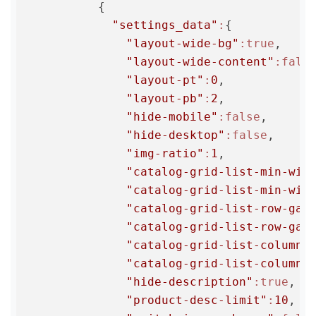
          {

"settings_data"
:
{

"layout-wide-bg"
:true
,

"layout-wide-content"
:fals
"layout-pt"
:
0
,

"layout-pb"
:
2
,

"hide-mobile"
:false
,

"hide-desktop"
:false
,

"img-ratio"
:
1
,

"catalog-grid-list-min-wid
"catalog-grid-list-min-wid
"catalog-grid-list-row-gap
"catalog-grid-list-row-gap
"catalog-grid-list-column-
"catalog-grid-list-column-
"hide-description"
:true
,

"product-desc-limit"
:
10
,
