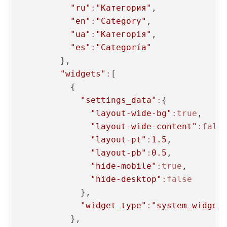
"ru"
:
"Категория"
,

"en"
:
"Category"
,

"ua"
:
"Категорія"
,

"es"
:
"Categoría"
        },

"widgets"
:
[

          {

"settings_data"
:
{

"layout-wide-bg"
:true
,

"layout-wide-content"
:fals
"layout-pt"
:
1.5
,

"layout-pb"
:
0.5
,

"hide-mobile"
:true
,

"hide-desktop"
:false
            },

"widget_type"
:
"system_widget
          },
