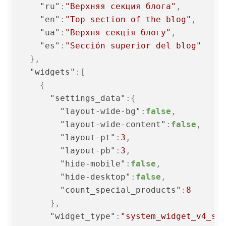
"ru"
:
"Верхняя секция блога"
,
"en"
:
"Top section of the blog"
,
"ua"
:
"Верхня секція блогу"
,
"es"
:
"Sección superior del blog"
}
,
"widgets"
:
[
{
"settings_data"
:
{
"layout-wide-bg"
:
false
,
"layout-wide-content"
:
false
,
"layout-pt"
:
3
,
"layout-pb"
:
3
,
"hide-mobile"
:
false
,
"hide-desktop"
:
false
,
"count_special_products"
:
8
}
,
"widget_type"
:
"system_widget_v4_sp