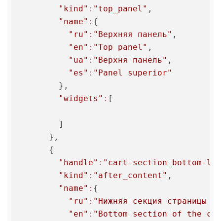
"kind"
:
"top_panel"
,

"name"
:
{

"ru"
:
"Верхняя панель"
,

"en"
:
"Top panel"
,

"ua"
:
"Верхня панель"
,

"es"
:
"Panel superior"
        },

"widgets"
:
[

        ]

      },

      {

"handle"
:
"cart-section_bottom-li
"kind"
:
"after_content"
,

"name"
:
{

"ru"
:
"Нижняя секция страницы к
"en"
:
"Bottom section of the ca