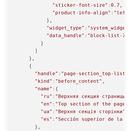
"sticker-font-size"
:
0.7
,

"product-info-align"
:
"left
            },

"widget_type"
:
"system_widget
"data_handle"
:
"block-list-72
          }

        ]

      },

      {

"handle"
:
"page-section_top-list"
,
"kind"
:
"before_content"
,

"name"
:
{

"ru"
:
"Верхняя секция страницы"
,
"en"
:
"Top section of the page"
,
"ua"
:
"Верхня секція сторінки"
,

"es"
:
"Sección superior de la p
        },
