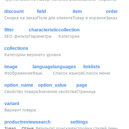
discount
field
item
order
Скидка на заказ
Поле для клиента
Товар в корзине
Заказ
filter
characteristic
collection
SEO-фильтр
Параметры
Категория
collections
Категории верхнего уровня
image
language
languages
linklists
Изображение
Язык
Список языков
Список меню
option_name
option_value
page
Свойство товара
Значение свойства
Страница
variant
Вариант товара
product
review
search
settings
Товар
Отзыв
Результат поиска
Настройки стилей темы