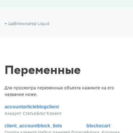
Шаблонизатор Liquid
Переменные
Для просмотра переменных объекта нажмите на его
название ниже.
account
article
blog
client
Аккаунт
Статья
Блог
Клиент
client_account
block_lists
blocks
cart
Группа клиента
Набор панелей блоков
Блоки
Корзина