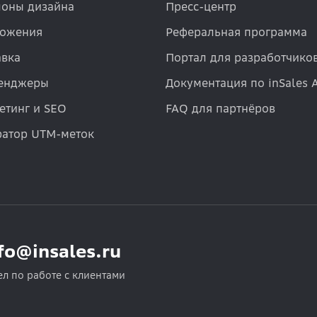
оны дизайна
Пресс-центр
ожения
Реферальная программа
авка
Портал для разработчико
енджеры
Документация по inSales 
етинг и SEO
FAQ для партнёров
ратор UTM-меток
fo@insales.ru
ел по работе с клиентами