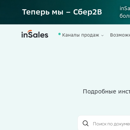
inS
Теперь мы – Сбер2B
бол
Каналы продаж
Возмож
Подробные инст