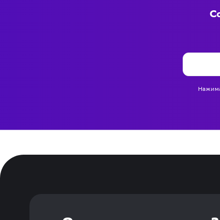
Со
Нажима