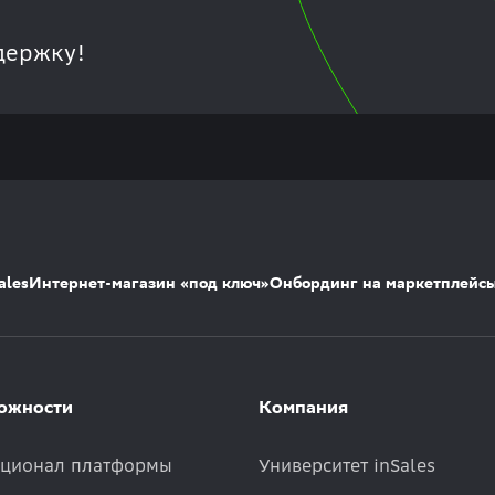
держку!
ales
Интернет-магазин «под ключ»
Онбординг на маркетплейс
ожности
Компания
ционал платформы
Университет inSales