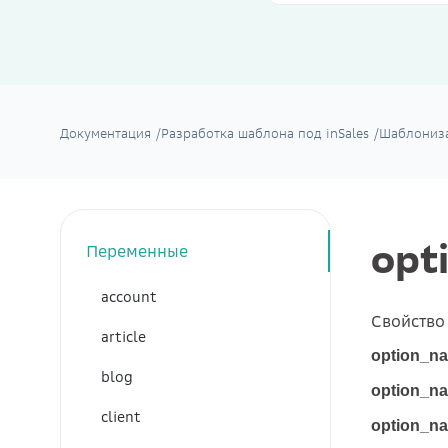
Документация
/
Разработка шаблона под inSales
/
Шаблониза
opt
Переменные
account
Свойство 
article
option_na
blog
option_na
client
option_na