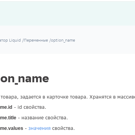
тор Liquid
/
Переменные
/
option_name
ion_name
товара, задается в карточке товара. Хранятся в масси
- id свойства.
me.id
- название свойства.
me.title
-
значения
свойства.
me.values