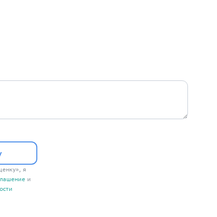
у
енку», я
глашение
и
ости