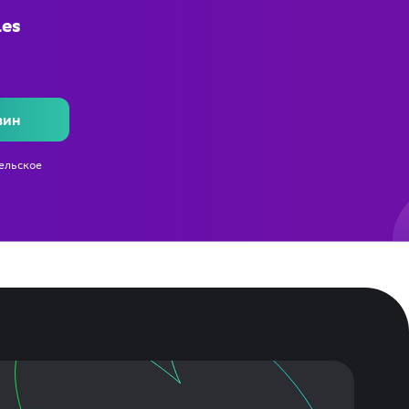
les
зин
ельское