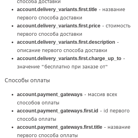
способа доставки
- название
account.delivery_variants.first.title
первого способа доставки
- стоимость
account.delivery_variants.first.price
первого способа доставки
-
account.delivery_variants.first.description
описание первого способа доставки
-
account.delivery_variants.first.charge_up_to
значение "бесплатно при заказе от"
Способы оплаты
- массив всех
account.payment_gateways
способов оплаты
- id первого
account.payment_gateways.first.id
способа оплаты
- название
account.payment_gateways.first.title
первого способа оплаты