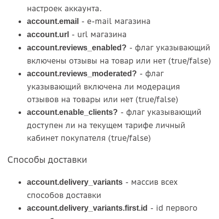
настроек аккаунта.
- e-mail магазина
account.email
- url магазина
account.url
- флаг указывающий
account.reviews_enabled?
включены отзывы на товар или нет (true/false)
- флаг
account.reviews_moderated?
указывающий включена ли модерация
отзывов на товары или нет (true/false)
- флаг указывающий
account.enable_clients?
доступен ли на текущем тарифе личный
кабинет покупателя (true/false)
Способы доставки
- массив всех
account.delivery_variants
способов доставки
- id первого
account.delivery_variants.first.id