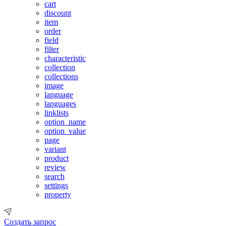
cart
discount
item
order
field
filter
characteristic
collection
collections
image
language
languages
linklists
option_name
option_value
page
variant
product
review
search
settings
property
Создать запрос