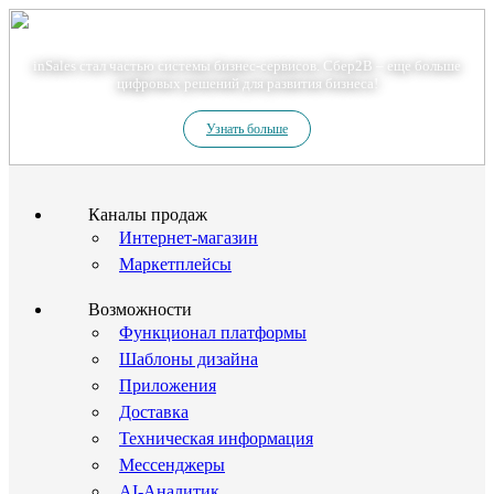
Теперь мы – Сбер2B
inSales стал частью системы бизнес-сервисов. Сбер2В – еще больше
цифровых решений для развития бизнеса!
Узнать больше
Каналы продаж
Интернет-магазин
Маркетплейсы
Возможности
Функционал платформы
Шаблоны дизайна
Приложения
Доставка
Техническая информация
Мессенджеры
AI-Аналитик