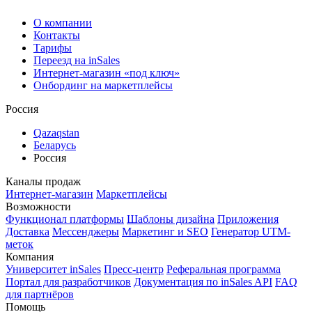
О компании
Контакты
Тарифы
Переезд на inSales
Интернет-магазин «под ключ»
Онбординг на маркетплейсы
Россия
Qazaqstan
Беларусь
Россия
Каналы продаж
Интернет-магазин
Маркетплейсы
Возможности
Функционал платформы
Шаблоны дизайна
Приложения
Доставка
Мессенджеры
Маркетинг и SEO
Генератор UTM-
меток
Компания
Университет inSales
Пресс-центр
Реферальная программа
Портал для разработчиков
Документация по inSales API
FAQ
для партнёров
Помощь