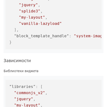
"jquery"
,
"splide3"
,
"my-layout"
,
"vanilla-lazyload"
]
,
"block_template_handle"
:
"system-image
}
Зависимости
Библиотеки виджета
"libraries"
:
[
"commonjs_v2"
,
"jquery"
,
"my-layout"
,