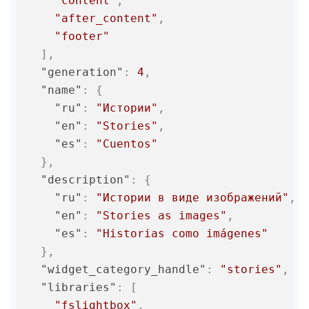
"content"
,
"after_content"
,
"footer"
]
,
"generation"
:
4
,
"name"
:
{
"ru"
:
"Истории"
,
"en"
:
"Stories"
,
"es"
:
"Cuentos"
}
,
"description"
:
{
"ru"
:
"Истории в виде изображений"
,
"en"
:
"Stories as images"
,
"es"
:
"Historias como imágenes"
}
,
"widget_category_handle"
:
"stories"
,
"libraries"
:
[
"fslightbox"
,