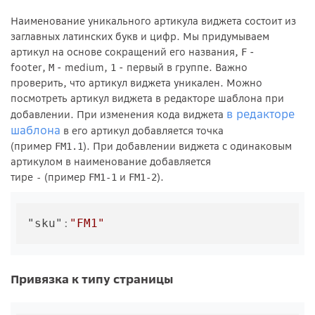
Наименование уникального артикула виджета состоит из
заглавных латинских букв и цифр. Мы придумываем
артикул на основе сокращений его названия,
-
F
footer,
- medium,
- первый в группе. Важно
M
1
проверить, что артикул виджета уникален. Можно
посмотреть артикул виджета в редакторе шаблона при
в редакторе
добавлении. При изменения кода виджета
шаблона
в его артикул добавляется точка
(пример
). При добавлении виджета с одинаковым
FM1.1
артикулом в наименование добавляется
тире
(пример
и
).
-
FM1-1
FM1-2
"sku"
:
"FM1"
Привязка к типу страницы