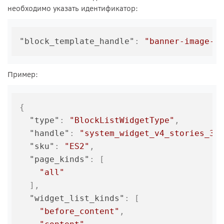
необходимо указать идентификатор:
"block_template_handle"
:
"banner-image-l
Пример:
{
"type"
:
"BlockListWidgetType"
,
"handle"
:
"system_widget_v4_stories_3"
"sku"
:
"ES2"
,
"page_kinds"
:
[
"all"
]
,
"widget_list_kinds"
:
[
"before_content"
,