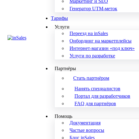
Маркетинг и SEO
Генератор UTM-меток
Тарифы
Услуги
Переезд на inSales
Онбординг на маркетплейсы
Интернет-магазин «под ключ»
Услуги по разработке
Партнёры
Стать партнёром
Нанять специалистов
Портал для разработчиков
FAQ для партнёров
Помощь
Документация
Частые вопросы
Блог inSales