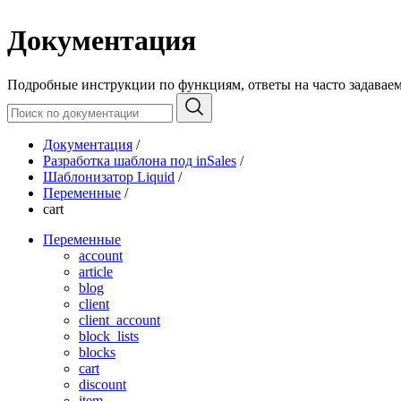
Документация
Подробные инструкции по функциям, ответы на часто задавае
Документация
/
Разработка шаблона под inSales
/
Шаблонизатор Liquid
/
Переменные
/
cart
Переменные
account
article
blog
client
client_account
block_lists
blocks
cart
discount
item