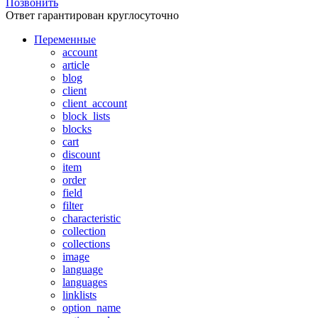
Позвонить
Ответ гарантирован круглосуточно
Переменные
account
article
blog
client
client_account
block_lists
blocks
cart
discount
item
order
field
filter
characteristic
collection
collections
image
language
languages
linklists
option_name