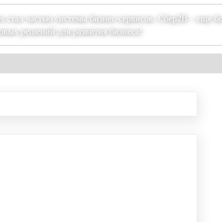
es стал частью системы бизнес-сервисов. Сбер2В – еще б
овых решений для развития бизнеса!