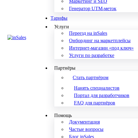
Маркетинг и SEO
Генератор UTM-меток
Тарифы
Услуги
Переезд на inSales
Онбординг на маркетплейсы
Интернет-магазин «под ключ»
Услуги по разработке
Партнёры
Стать партнёром
Нанять специалистов
Портал для разработчиков
FAQ для партнёров
Помощь
Документация
Частые вопросы
Блог inSales