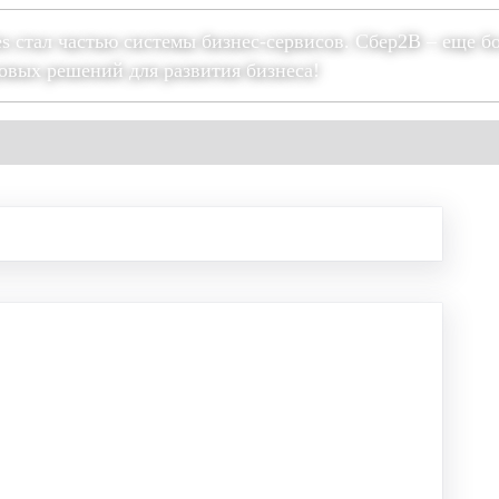
es стал частью системы бизнес-сервисов. Сбер2В – еще б
овых решений для развития бизнеса!