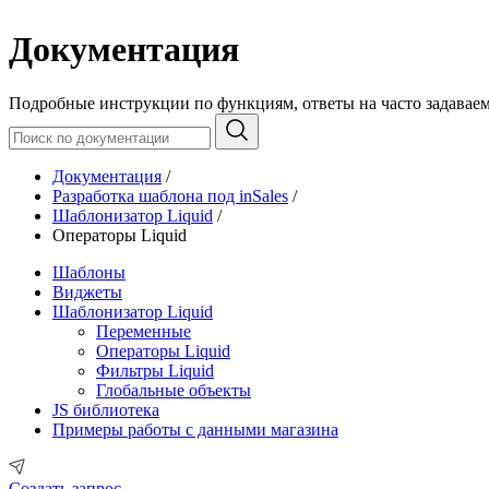
Документация
Подробные инструкции по функциям, ответы на часто задавае
Документация
/
Разработка шаблона под inSales
/
Шаблонизатор Liquid
/
Операторы Liquid
Шаблоны
Виджеты
Шаблонизатор Liquid
Переменные
Операторы Liquid
Фильтры Liquid
Глобальные объекты
JS библиотека
Примеры работы с данными магазина
Создать запрос