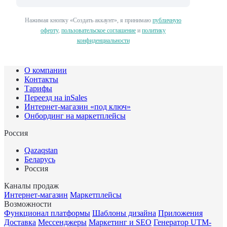
Нажимая кнопку «Создать аккаунт», я принимаю
публичную
оферту
,
пользовательское соглашение
и
политику
конфиденциальности
О компании
Контакты
Тарифы
Переезд на inSales
Интернет-магазин «под ключ»
Онбординг на маркетплейсы
Россия
Qazaqstan
Беларусь
Россия
Каналы продаж
Интернет-магазин
Маркетплейсы
Возможности
Функционал платформы
Шаблоны дизайна
Приложения
Доставка
Мессенджеры
Маркетинг и SEO
Генератор UTM-