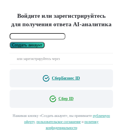
Войдите или зарегистрируйтесь
для получения ответа AI-аналитика
Создать аккаунт
или зарегистрируйтесь через
СберБизнес ID
Сбер ID
Нажимая кнопку «Создать аккаунт», вы принимаете
публичную
оферту
,
пользовательское соглашение
и
политику
конфиденциальности