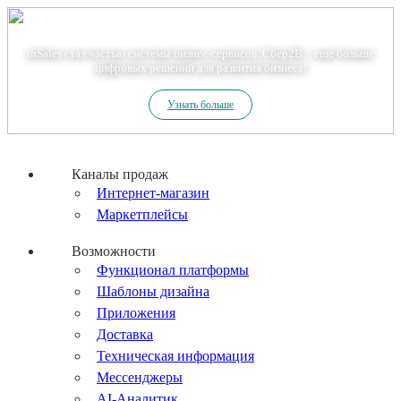
Теперь мы – Сбер2B
inSales стал частью системы бизнес-сервисов. Сбер2В – еще больше
цифровых решений для развития бизнеса!
Узнать больше
Каналы продаж
Интернет-магазин
Маркетплейсы
Возможности
Функционал платформы
Шаблоны дизайна
Приложения
Доставка
Техническая информация
Мессенджеры
AI-Аналитик