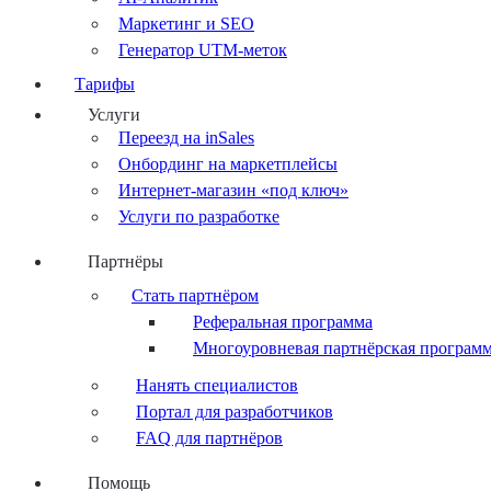
Маркетинг и SEO
Генератор UTM-меток
Тарифы
Услуги
Переезд на inSales
Онбординг на маркетплейсы
Интернет-магазин «под ключ»
Услуги по разработке
Партнёры
Стать партнёром
Реферальная программа
Многоуровневая партнёрская програм
Нанять специалистов
Портал для разработчиков
FAQ для партнёров
Помощь