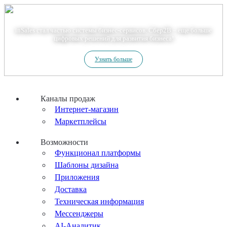
Теперь мы – Сбер2B
inSales стал частью системы бизнес-сервисов. Сбер2В – еще больше
цифровых решений для развития бизнеса!
Узнать больше
Каналы продаж
Интернет-магазин
Маркетплейсы
Возможности
Функционал платформы
Шаблоны дизайна
Приложения
Доставка
Техническая информация
Мессенджеры
AI-Аналитик