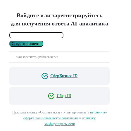
Войдите или зарегистрируйтесь
для получения ответа AI-аналитика
Создать аккаунт
или зарегистрируйтесь через
СберБизнес ID
Сбер ID
Нажимая кнопку «Создать аккаунт», вы принимаете
публичную
оферту
,
пользовательское соглашение
и
политику
конфиденциальности