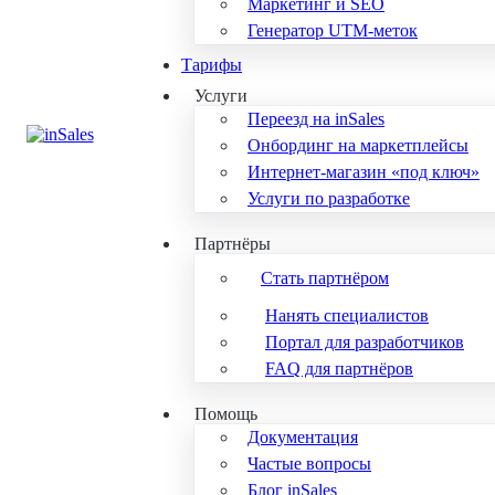
Маркетинг и SEO
Генератор UTM-меток
Тарифы
Услуги
Переезд на inSales
Онбординг на маркетплейсы
Интернет-магазин «под ключ»
Услуги по разработке
Партнёры
Стать партнёром
Нанять специалистов
Портал для разработчиков
FAQ для партнёров
Помощь
Документация
Частые вопросы
Блог inSales