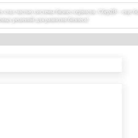
es стал частью системы бизнес-сервисов. Сбер2В – еще б
овых решений для развития бизнеса!