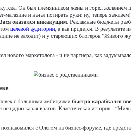
кутска. Он был племянником жены и горел желанием по
т-магазине и начал потирать руки: ну, теперь заживем!
Вася оказался никакущим
. Рекламные бюджеты разба
етом
целевой аудитории
, а как придется. В результате
нципе не заходит) и у стареющих блогеров “Живого ж
ел нового маркетолога - и не партнера, как задумывал
еке
человек с большими амбициями
быстро карабкался вве
и нещадно карая врагов. Классическая история - “Мил
познакомился с Олегом на бизнес-форуме, где предс