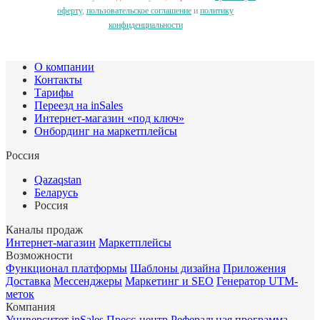
оферту
,
пользовательское соглашение
и
политику
конфиденциальности
О компании
Контакты
Тарифы
Переезд на inSales
Интернет-магазин «под ключ»
Онбординг на маркетплейсы
Россия
Qazaqstan
Беларусь
Россия
Каналы продаж
Интернет-магазин
Маркетплейсы
Возможности
Функционал платформы
Шаблоны дизайна
Приложения
Доставка
Мессенджеры
Маркетинг и SEO
Генератор UTM-
меток
Компания
Университет inSales
Пресс-центр
Реферальная программа