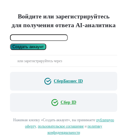
Войдите или зарегистрируйтесь
для получения ответа AI-аналитика
Создать аккаунт
или зарегистрируйтесь через
СберБизнес ID
Сбер ID
Нажимая кнопку «Создать аккаунт», вы принимаете
публичную
оферту
,
пользовательское соглашение
и
политику
конфиденциальности