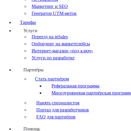
Маркетинг и SEO
Генератор UTM-меток
Тарифы
Услуги
Переезд на inSales
Онбординг на маркетплейсы
Интернет-магазин «под ключ»
Услуги по разработке
Партнёры
Стать партнёром
Реферальная программа
Многоуровневая партнёрская програм
Нанять специалистов
Портал для разработчиков
FAQ для партнёров
Помощь