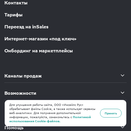
Контакты
Тарифы
Переезд на inSales
Интернет-магазин «под ключ»
Онбординг на маркетплейсы
Каналы продаж
Возможности
Для улучшения работы сайта, ООО «Инсейлс Рус»
обрабатывает файлы Cookie, а также использует сервисы
Компания
веб-аналитики. Для получения дополнительной
Принять
информации, пожалуйста, ознакомьтесь с
Политикой
использования Cookie-файлов.
Помощь