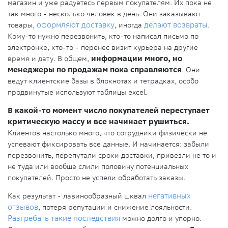
магазин и уже радуетесь первым покупателям. Их пока не
так много - несколько человек в день. Они заказывают
товары,
оформляют доставку
, иногда
делают возвраты
.
Кому-то нужно перезвонить, кто-то написал письмо по
электронке, кто-то - перенес визит курьера на другие
время и дату. В общем,
информации много, но
менеджеры по продажам пока справляются
. Они
ведут клиентские базы в блокнотах и тетрадках, особо
продвинутые используют таблицы excel.
В какой-то момент число покупателей переступает
критическую массу и все начинает рушиться.
Клиентов настолько много, что сотрудники физически не
успевают фиксировать все данные. И начинается: забыли
перезвонить, перепутали сроки доставки, привезли не то и
не туда или вообще слили половину потенциальных
покупателей. Просто не успели обработать заказы.
Как результат - лавинообразный шквал
негативных
отзывов
, потеря репутации и снижение лояльности.
Разгребать такие последствия
можно долго и упорно.