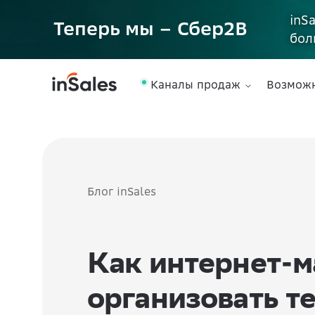
inS
Теперь мы – Сбер2B
бол
Каналы продаж
Возмож
Блог inSales
Как интернет-м
организовать т