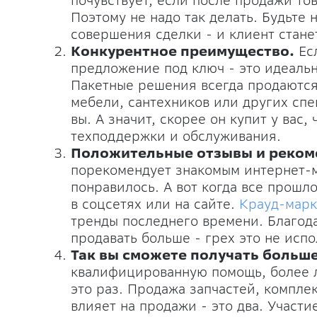
почувствует, если после продажи то
Поэтому не надо так делать. Будьте 
совершения сделки - и клиент стане
Конкурентное преимущество.
Есл
предложение под ключ - это идеаль
Пакетные решения всегда продаются
мебели, сантехников или других спе
вы. А значит, скорее он купит у вас,
техподдержки и обслуживания.
Положительные отзывы и реком
порекомендует знакомым интернет-м
понравилось. А вот когда все прошло
в соцсетях или на сайте.
Крауд-марк
тренды последнего времени. Благо
продавать больше - грех это не испо
Так вы сможете получать больш
квалифицированную помощь, более л
это раз. Продажа запчастей, компл
влияет на продажи - это два. Участ