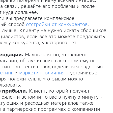
вара вы потеряли к нему всякий интерес.
на связи, решайте его проблемы и после
т куда лояльнее.
и вы предлагаете комплексное
ный способ
отстройки от конкурентов
.
 лучше. Клиенту не нужно искать сборщиков
циалистов, если все это можете предложить
 чем у конкурента, у которого нет
ендации.
Маловероятно, что клиент
агазин, обслуживание в котором ему не
 тип-топ - есть повод поделиться радостью
етинг
и
маркетинг влияния
- устойчивые
даря положительным отзывам можно
льзовать.
е прибыли.
Клиент, который получил
оялен и вспомнит о вас в нужную минуту -
ектующих и расходных материалов также
ие в партнерских программах с компаниями