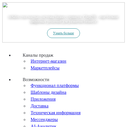
Теперь мы – Сбер2B
inSales стал частью системы бизнес-сервисов. Сбер2В – еще больше
цифровых решений для развития бизнеса!
Узнать больше
Каналы продаж
Интернет-магазин
Маркетплейсы
Возможности
Функционал платформы
Шаблоны дизайна
Приложения
Доставка
Техническая информация
Мессенджеры
AI-Аналитик