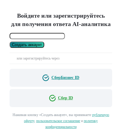
Войдите или зарегистрируйтесь
для получения ответа AI-аналитика
Создать аккаунт
или зарегистрируйтесь через
СберБизнес ID
Сбер ID
Нажимая кнопку «Создать аккаунт», вы принимаете
публичную
оферту
,
пользовательское соглашение
и
политику
конфиденциальности