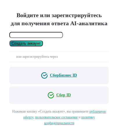
Войдите или зарегистрируйтесь
для получения ответа AI-аналитика
Создать аккаунт
или зарегистрируйтесь через
СберБизнес ID
Сбер ID
Нажимая кнопку «Создать аккаунт», вы принимаете
публичную
оферту
,
пользовательское соглашение
и
политику
конфиденциальности