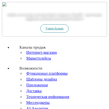
Теперь мы – Сбер2B
inSales стал частью системы бизнес-сервисов. Сбер2В – еще больше
цифровых решений для развития бизнеса!
Узнать больше
Каналы продаж
Интернет-магазин
Маркетплейсы
Возможности
Функционал платформы
Шаблоны дизайна
Приложения
Доставка
Техническая информация
Мессенджеры
AI-Аналитик