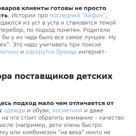
оваров клиенты готовы не просто
ать
. Истории про
последний “Айфон”
,
даются из уст в уста и становятся темой
 перебор, по подход понятен. Родители
 бы у их чада было все самое лучшее. Ну
сех”. Это надо учитывать при поиске
литики
и
раскрутке бренда
интернет-
ра поставщиков детских
десь подход мало чем отличается от
:
одежды
и обуви,
косметики
и даже
 на что стоит обратить внимание - качество
мысле (например, дети очень быстро
тку или комбинезон “на века” никто не