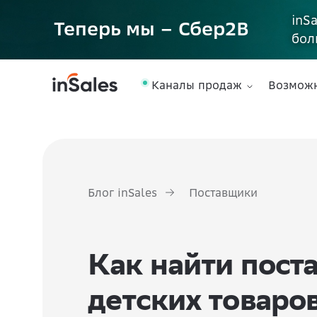
inS
Теперь мы – Сбер2B
бол
Каналы продаж
Возмож
Блог inSales
Поставщики
Как найти пост
детских товаро