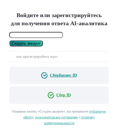
Войдите или зарегистрируйтесь
для получения ответа AI-аналитика
Создать аккаунт
или зарегистрируйтесь через
СберБизнес ID
Сбер ID
Нажимая кнопку «Создать аккаунт», вы принимаете
публичную
оферту
,
пользовательское соглашение
и
политику
конфиденциальности