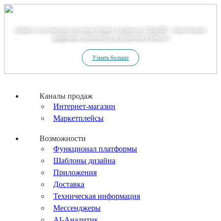
Теперь мы – Сбер2B
inSales стал частью системы бизнес-сервисов. Сбер2В – еще больше
цифровых решений для развития бизнеса!
Узнать больше
Каналы продаж
Интернет-магазин
Маркетплейсы
Возможности
Функционал платформы
Шаблоны дизайна
Приложения
Доставка
Техническая информация
Мессенджеры
AI-Аналитик