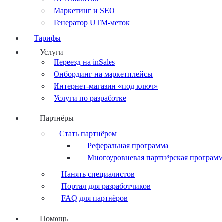
Маркетинг и SEO
Генератор UTM-меток
Тарифы
Услуги
Переезд на inSales
Онбординг на маркетплейсы
Интернет-магазин «под ключ»
Услуги по разработке
Партнёры
Стать партнёром
Реферальная программа
Многоуровневая партнёрская програм
Нанять специалистов
Портал для разработчиков
FAQ для партнёров
Помощь